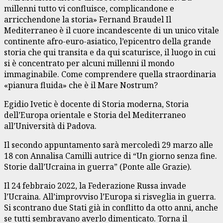
millenni tutto vi confluisce, complicandone e
arricchendone la storia» Fernand Braudel Il
Mediterraneo è il cuore incandescente di un unico vitale
continente afro-euro-asiatico, l’epicentro della grande
storia che qui transita e da qui scaturisce, il luogo in cui
si è concentrato per alcuni millenni il mondo
immaginabile. Come comprendere quella straordinaria
«pianura fluida» che è il Mare Nostrum?
Egidio Ivetic è docente di Storia moderna, Storia
dell’Europa orientale e Storia del Mediterraneo
all’Università di Padova.
Il secondo appuntamento sarà mercoledì 29 marzo alle
18 con Annalisa Camilli autrice di “Un giorno senza fine.
Storie dall’Ucraina in guerra” (Ponte alle Grazie).
Il 24 febbraio 2022, la Federazione Russa invade
l’Ucraina. All’improvviso l’Europa si risveglia in guerra.
Si scontrano due Stati già in conflitto da otto anni, anche
se tutti sembravano averlo dimenticato. Torna il