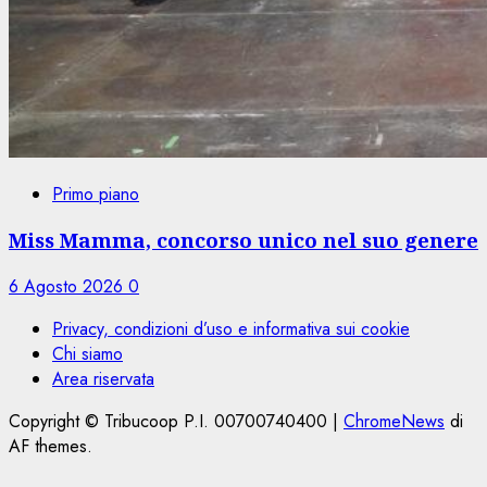
Primo piano
Miss Mamma, concorso unico nel suo genere
6 Agosto 2026
0
Privacy, condizioni d’uso e informativa sui cookie
Chi siamo
Area riservata
Copyright © Tribucoop P.I. 00700740400
|
ChromeNews
di
AF themes.