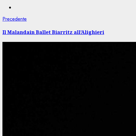
Navigazione
Articolo
Precedente
precedente:
articolo
Il Malandain Ballet Biarritz all’Alighieri