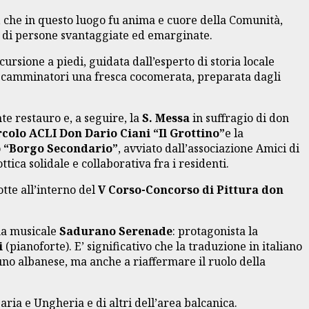
, che in questo luogo fu anima e cuore della Comunità,
ro di persone svantaggiate ed emarginate.
cursione a piedi, guidata dall’esperto di storia locale
 ai camminatori una fresca cocomerata, preparata dagli
te restauro e, a seguire, la
S. Messa
in suffragio di don
rcolo ACLI Don Dario Ciani “Il Grottino”
e la
o
“Borgo Secondario”
, avviato dall’associazione Amici di
ica solidale e collaborativa fra i residenti.
tte all’interno del
V Corso-Concorso di Pittura don
gna musicale
Sadurano Serenade
: protagonista la
i
(pianoforte). E’ significativo che la traduzione in italiano
e uno albanese, ma anche a riaffermare il ruolo della
aria e Ungheria e di altri dell’area balcanica.