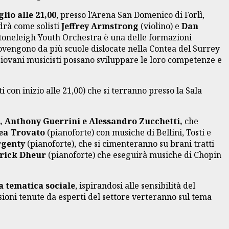
lio alle 21,00
, presso l’Arena San Domenico di Forlì,
drà come solisti
Jeffrey Armstrong
(violino) e
Dan
Stoneleigh Youth Orchestra è una delle formazioni
ovengono da più scuole dislocate nella Contea del Surrey
 giovani musicisti possano sviluppare le loro competenze e
con inizio alle 21,00) che si terranno presso la Sala
i, Anthony Guerrini e Alessandro Zucchetti,
che
ea Trovato
(pianoforte) con musiche di Bellini, Tosti e
rgenty
(pianoforte), che si cimenteranno su brani tratti
rick Dheur
(pianoforte) che eseguirà musiche di Chopin
a tematica sociale
, ispirandosi alle sensibilità del
ssioni tenute da esperti del settore verteranno sul tema