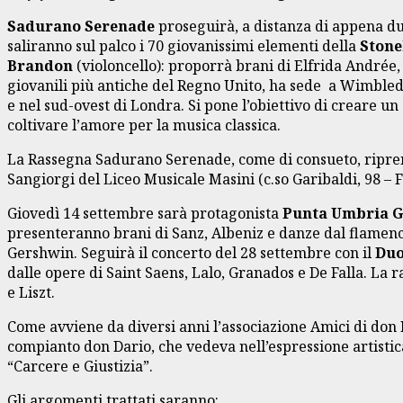
Sadurano Serenade
proseguirà, a distanza di appena d
saliranno sul palco i 70 giovanissimi elementi della
Stone
Brandon
(violoncello): proporrà brani di Elfrida Andrée
giovanili più antiche del Regno Unito, ha sede a Wimbled
e nel sud-ovest di Londra. Si pone l’obiettivo di creare u
coltivare l’amore per la musica classica.
La Rassegna Sadurano Serenade, come di consueto, riprende
Sangiorgi del Liceo Musicale Masini (c.so Garibaldi, 98 – Fo
Giovedì 14 settembre sarà protagonista
Punta Umbria G
presenteranno brani di Sanz, Albeniz e danze dal flamenco,
Gershwin.
Seguirà il concerto del 28 settembre con il
Duo
dalle opere di Saint Saens, Lalo, Granados e De Falla. La r
e Liszt.
Come avviene da diversi anni l’associazione Amici di don
compianto don Dario, che vedeva nell’espressione artistica
“Carcere e Giustizia”.
Gli argomenti trattati saranno: