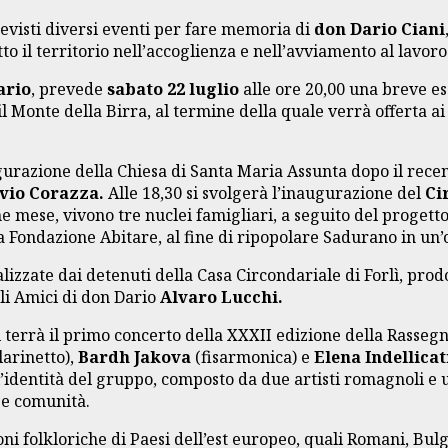
evisti diversi eventi per fare memoria di
don Dario Ciani
to il territorio nell’accoglienza e nell’avviamento al lavo
ario
, prevede
sabato 22 luglio
alle ore 20,00 una breve es
il Monte della Birra, al termine della quale verrà offerta
gurazione della Chiesa di Santa Maria Assunta dopo il recen
vio Corazza.
Alle 18,30 si svolgerà l’inaugurazione del
Ci
he mese, vivono tre nuclei famigliari, a seguito del progett
Fondazione Abitare, al fine di ripopolare Sadurano in un’ott
izzate dai detenuti della Casa Circondariale di Forlì, prodo
gli Amici di don Dario
Alvaro Lucchi.
 si terrà il primo concerto della XXXII edizione della Rasse
larinetto),
Bardh Jakova
(fisarmonica) e
Elena Indellicat
ia l’identità del gruppo, composto da due artisti romagnoli 
se comunità.
ni folkloriche di Paesi dell’est europeo, quali Romani, Bulg