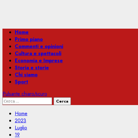
Menu
Home
principale
Primo piano
Commenti e opinioni
Cultura e spettacoli
Economia e Imprese
Storia e storie
Chi siamo
Sport
Pulsante chiaro/scuro
Ricerca
per:
Home
2023
Luglio
19