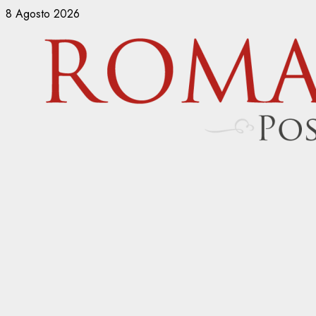
Vai
8 Agosto 2026
al
contenuto