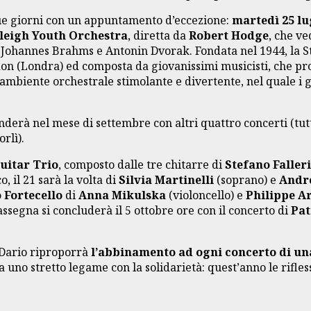
ue giorni con un appuntamento d’eccezione:
martedì 25 lug
leigh Youth Orchestra
, diretta da
Robert Hodge
, che ve
, Johannes Brahms e Antonin Dvorak. Fondata nel 1944, la 
on (Londra) ed composta da giovanissimi musicisti, che pr
n ambiente orchestrale stimolante e divertente, nel quale i
rà nel mese di settembre con altri quattro concerti (tutti 
rlì).
uitar Trio
, composto dalle tre chitarre di
Stefano Faller
 il 21 sarà la volta di
Silvia Martinelli
(soprano) e
Andr
 Fortecello
di
Anna Mikulska
(violoncello) e
Philippe A
assegna si concluderà il 5 ottobre ore con il concerto di
Pat
 Dario riproporrà
l’abbinamento ad ogni concerto di un
 uno stretto legame con la solidarietà: quest’anno le rifle