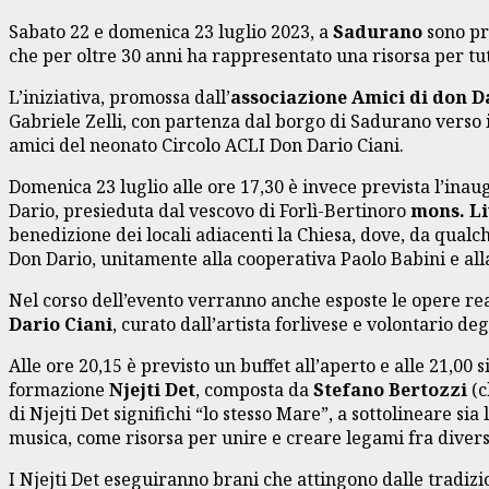
Sabato 22 e domenica 23 luglio 2023, a
Sadurano
sono pr
che per oltre 30 anni ha rappresentato una risorsa per tut
L’iniziativa, promossa dall’
associazione Amici di don D
Gabriele Zelli, con partenza dal borgo di Sadurano verso 
amici del neonato Circolo ACLI Don Dario Ciani.
Domenica 23 luglio alle ore 17,30 è invece prevista l’inau
Dario, presieduta dal vescovo di Forlì-Bertinoro
mons. Li
benedizione dei locali adiacenti la Chiesa, dove, da qualc
Don Dario, unitamente alla cooperativa Paolo Babini e alla 
Nel corso dell’evento verranno anche esposte le opere real
Dario Ciani
, curato dall’artista forlivese e volontario de
Alle ore 20,15 è previsto un buffet all’aperto e alle 21,00
formazione
Njejti Det
, composta da
Stefano Bertozzi
(c
di Njejti Det significhi “lo stesso Mare”, a sottolineare s
musica, come risorsa per unire e creare legami fra diver
I Njejti Det eseguiranno brani che attingono dalle tradizio