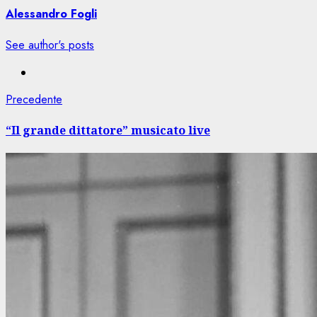
Alessandro Fogli
See author's posts
Navigazione
Articolo
Precedente
precedente:
articolo
“Il grande dittatore” musicato live