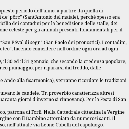
 questo periodo dell’anno, a partire da quella di
 de’ pôrc” (Sant’Antonio del maiale), perché spesso era
ilio dei contadini per la benedizione delle stalle, dei
one celeste per gli animali presenti, fondamentali per il
an Péval di segn” (San Paolo dei pronostici). I contadini,
meteo”, facendo coincidere nell’ordine ogni ora ad ogni
, il 30 ed il 31 gennaio, che secondo la credenza popolare,
anco piumaggio, per ripararsi dal freddo, dalle
 e Ando alla fisarmonica), verranno ricordate le tradizioni
buivano le candele. Un proverbio caratterizza altresì
quaranta giorni d’inverno si rinnovano). Per la Festa di San
co, patrona di Forlì. Nella Cattedrale cittadina la Vergine
rgine con il Bambino attorniata da numerosi santi. Il
o, nell’attuale via Leone Cobelli del capoluogo.