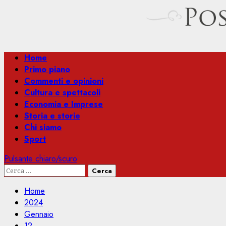
Menu
Home
principale
Primo piano
Commenti e opinioni
Cultura e spettacoli
Economia e Imprese
Storia e storie
Chi siamo
Sport
Pulsante chiaro/scuro
Ricerca
per:
Home
2024
Gennaio
12