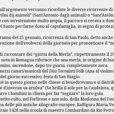
e sull’argomento verranno ricordate le diverse ricorrenze di
ni dij animeli” (Sant’Antonio dagli animali) o “Sant’Antôni
 con un’estensione molto ampia, il parroco si recava a domic
l Santo per farne dono al capofamiglia, in segno di protezi
no del 25 gennaio, ricorrenza di San Paolo, detto anche “S
rvazione dell’evolversi della giornata per pronosticare il “
i raccontare dei “giorni della Merla”, rispettivamente il 29
o nota in Romagna riferisce che una merla, in origine di bi
 camino, uscendone, dopo tre giorni, completamente nera.
mezzi canori/musicali del Duo Tocosinti Folk (Ana al violino
 del giorno successivo, festa di San Biagio.
é in questo giorno nelle chiese si benedicevano e si distri
dé d’inveran us arnôva” (Se brilla il sole per la Candelora, 
rre i bambini in chiesa per far “segnare” la loro gola.
ntito culto, nel Forlivese e non solo, della Madonna del Fuo
na delle più antiche xilografie europee. Raffigura Maria Ve
bbraio 1428 nella scuola di maestro Lombardino da Rio Petros