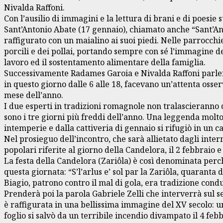
Nivalda Raffoni.
Con l’ausilio di immagini e la lettura di brani e di poesi
Sant’Antonio Abate (17 gennaio), chiamato anche “Sant’Antô
raffigurato con un maialino ai suoi piedi. Nelle parrocchie
porcili e dei pollai, portando sempre con sé l’immagine de
lavoro ed il sostentamento alimentare della famiglia.
Successivamente Radames Garoia e Nivalda Raffoni parleran
in questo giorno dalle 6 alle 18, facevano un’attenta osse
mese dell’anno.
I due esperti in tradizioni romagnole non tralascieranno d
sono i tre giorni più freddi dell’anno. Una leggenda molt
intemperie e dalla cattiveria di gennaio si rifugiò in un
Nel prosieguo dell’incontro, che sarà allietato dagli inter
popolari riferite al giorno della Candelora, il 2 febbraio e
La festa della Candelora (Zariôla) è così denominata perch
questa giornata: “S’l’arlus e’ sol par la Zariôla, quaranta 
Biagio, patrono contro il mal di gola, era tradizione condu
Prenderà poi la parola Gabriele Zelli che interverrà sul se
è raffigurata in una bellissima immagine del XV secolo: u
foglio si salvò da un terribile incendio divampato il 4 fe