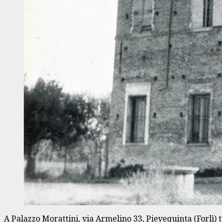
A Palazzo Morattini, via Armelino 33, Pievequinta (Forlì) 