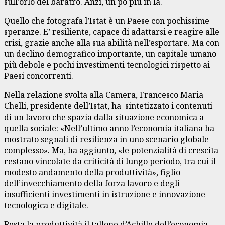
sull’orlo del baratro. Anzi, un pò più in là.
Quello che fotografa l’Istat è un Paese con pochissime
speranze. E’ resiliente, capace di adattarsi e reagire alle
crisi, grazie anche alla sua abilità nell’esportare. Ma con
un declino demografico importante, un capitale umano
più debole e pochi investimenti tecnologici rispetto ai
Paesi concorrenti.
Nella relazione svolta alla Camera, Francesco Maria
Chelli, presidente dell’Istat, ha sintetizzato i contenuti
di un lavoro che spazia dalla situazione economica a
quella sociale: «Nell’ultimo anno l’economia italiana ha
mostrato segnali di resilienza in uno scenario globale
complesso». Ma, ha aggiunto, «le potenzialità di crescita
restano vincolate da criticità di lungo periodo, tra cui il
modesto andamento della produttività», figlio
dell’invecchiamento della forza lavoro e degli
insufficienti investimenti in istruzione e innovazione
tecnologica e digitale.
Resta la produttività il tallone d’Achille dell’economia.