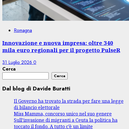
Romagna
Innovazione e nuova impresa: oltre 340
mila euro regionali per il progetto PulseR
31 Luglio 2026
0
Cerca
Cerca
Dal blog di Davide Buratti
Il Governo ha trovato la strada per fare una legge
di bilancio elettorale
Miss Mamma, concorso unico nel suo genere
Sull’invasione di migranti a Ceuta la politica ha
toccato il fondo. A tutto c’è un limite