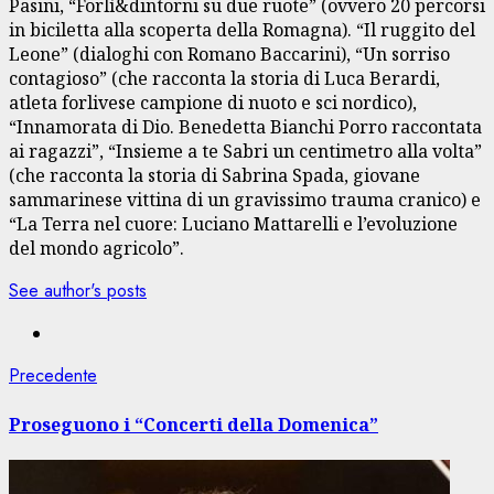
Pasini, “Forlì&dintorni su due ruote” (ovvero 20 percorsi
in biciletta alla scoperta della Romagna). “Il ruggito del
Leone” (dialoghi con Romano Baccarini), “Un sorriso
contagioso” (che racconta la storia di Luca Berardi,
atleta forlivese campione di nuoto e sci nordico),
“Innamorata di Dio. Benedetta Bianchi Porro raccontata
ai ragazzi”, “Insieme a te Sabri un centimetro alla volta”
(che racconta la storia di Sabrina Spada, giovane
sammarinese vittina di un gravissimo trauma cranico) e
“La Terra nel cuore: Luciano Mattarelli e l’evoluzione
del mondo agricolo”.
See author's posts
Navigazione
Articolo
Precedente
precedente:
articolo
Proseguono i “Concerti della Domenica”