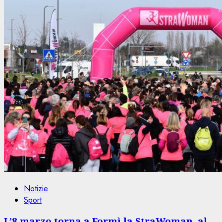
Notizie
Sport
L’8 marzo torna a Formì la StraWoman, al