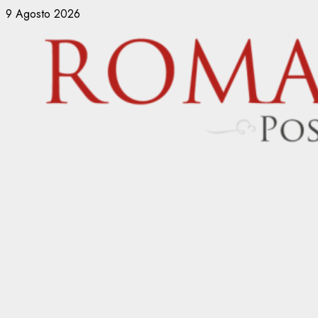
Vai
9 Agosto 2026
al
contenuto