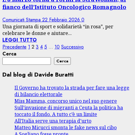
fianco dell’Istituto Oncologico Romagnolo
Comunicati Stampa
22 Febbraio 2026
0
Una giornata di sport e solidarietà “in rosa”, per
celebrare le donne e aiutare...
LEGGI TUTTO
Paginazione
Precedente
1
2
3
4
5
…
10
Successivo
Cerca
degli
Cerca
articoli
Dal blog di Davide Buratti
Il Governo ha trovato la strada per fare una legge
di bilancio elettorale
Miss Mamma, concorso unico nel suo genere
Sull’invasione di migranti a Ceuta la politica ha
toccato il fondo. A tutto c’è un limite
All’Italia serve una terapia d’urto
Matteo Micucci smonta le fake news sul cibo
A Sogliano fosse pronte