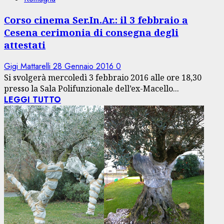
Corso cinema Ser.In.Ar.: il 3 febbraio a
Cesena cerimonia di consegna degli
attestati
Gigi Mattarelli
28 Gennaio 2016
0
Si svolgerà mercoledì 3 febbraio 2016 alle ore 18,30
presso la Sala Polifunzionale dell’ex-Macello...
LEGGI TUTTO