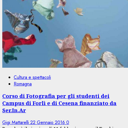
Cultura e spettacoli
Romagna
Corso di Fotografia per gli studenti dei
Campus di Forlì e di Cesena finanziato da
Ser.In.Ar
Gigi Mattarelli
22 Gennaio 2016
0