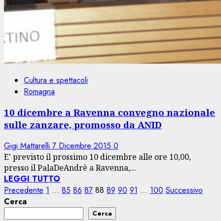
Cultura e spettacoli
Romagna
10 dicembre a Ravenna convegno nazionale
sulle zanzare, promosso da ANID
Gigi Mattarelli
7 Dicembre 2015
0
E’ previsto il prossimo 10 dicembre alle ore 10,00,
presso il PalaDeAndrè a Ravenna,...
LEGGI TUTTO
Paginazione
Precedente
1
…
85
86
87
88
89
90
91
…
100
Successivo
Cerca
degli
Cerca