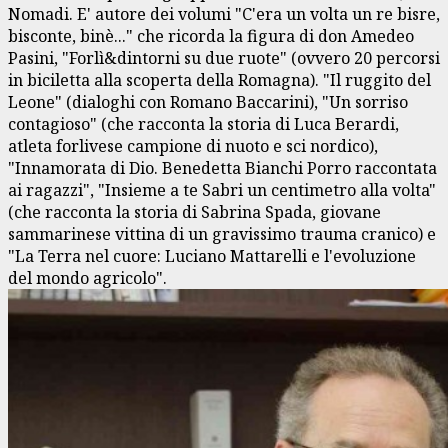
Nomadi. E' autore dei volumi "C'era un volta un re bisre,
bisconte, binè..." che ricorda la figura di don Amedeo
Pasini, "Forlì&dintorni su due ruote" (ovvero 20 percorsi
in biciletta alla scoperta della Romagna). "Il ruggito del
Leone" (dialoghi con Romano Baccarini), "Un sorriso
contagioso" (che racconta la storia di Luca Berardi,
atleta forlivese campione di nuoto e sci nordico),
"Innamorata di Dio. Benedetta Bianchi Porro raccontata
ai ragazzi", "Insieme a te Sabri un centimetro alla volta"
(che racconta la storia di Sabrina Spada, giovane
sammarinese vittina di un gravissimo trauma cranico) e
"La Terra nel cuore: Luciano Mattarelli e l'evoluzione
del mondo agricolo".