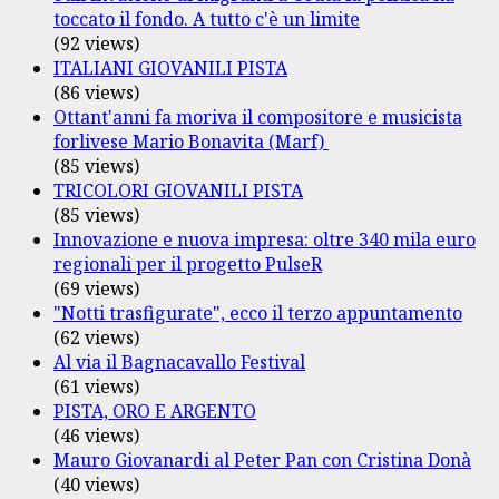
toccato il fondo. A tutto c'è un limite
(92 views)
ITALIANI GIOVANILI PISTA
(86 views)
Ottant'anni fa moriva il compositore e musicista
forlivese Mario Bonavita (Marf)
(85 views)
TRICOLORI GIOVANILI PISTA
(85 views)
Innovazione e nuova impresa: oltre 340 mila euro
regionali per il progetto PulseR
(69 views)
"Notti trasfigurate", ecco il terzo appuntamento
(62 views)
Al via il Bagnacavallo Festival
(61 views)
PISTA, ORO E ARGENTO
(46 views)
Mauro Giovanardi al Peter Pan con Cristina Donà
(40 views)