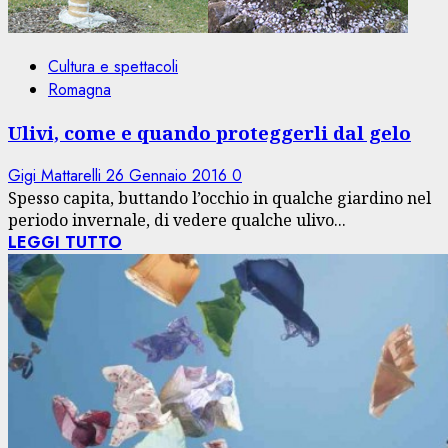
Cultura e spettacoli
Romagna
Ulivi, come e quando proteggerli dal gelo
Gigi Mattarelli
26 Gennaio 2016
0
Spesso capita, buttando l’occhio in qualche giardino nel
periodo invernale, di vedere qualche ulivo...
LEGGI TUTTO