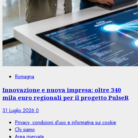
Romagna
Innovazione e nuova impresa: oltre 340
mila euro regionali per il progetto PulseR
31 Luglio 2026
0
Privacy, condizioni d’uso e informativa sui cookie
Chi siamo
Area riservata