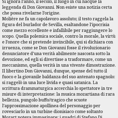
Si ignora l’anno, il secolo, il luogo in cui nacque la
leggenda di Don Giovanni. Non esiste una notizia certa
che possa rivelarne l’origine.
Molière ne fa un capolavoro assoluto; il testo raggela la
figura del burlador de Sevilla, esaltandone l’ipocrisia
come mezzo eccellente e infallibile per raggiungere lo
scopo. Quella polemica sociale, contro la morale, la virtù
e l’onore che si pretende invincibile, qui si dichiara con
irruenza, come se Don Giovanni fosse il rivoluzionario
denunciatore d’una verità abilmente nascosta sotto la
devozione, ed egli si divertisse a trasformare, come un
meccanismo, quella verità in una vivente dimostrazione.
Il libertino Don Giovanni, dunque, spense del tutto il
fuoco e la giovanile baldanza del suo antenato spagnolo:
si raggelò in una luce livida e quasi satanica. La
scrittura drammaturgica accerchia lo spettatore in tre
misure di interpretazione: la musica mozartiana di rara
bellezza, pungolo buffo/tragico che scuote
l’approssimazione apollinea del personaggio per
rovesciarlo in un turbine dionisiaco come soltanto
Mozart poteva immaginare; i quadri di Stefano Di