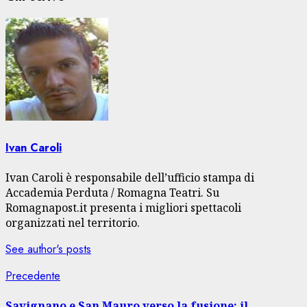
Ivan Caroli
Ivan Caroli è responsabile dell’ufficio stampa di
Accademia Perduta / Romagna Teatri. Su
Romagnapost.it presenta i migliori spettacoli
organizzati nel territorio.
See author's posts
Navigazione
Articolo
Precedente
precedente:
articolo
Savignano e San Mauro verso la fusione: il