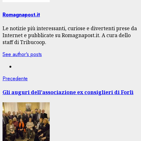
Romagnapost.it
Le notizie più interessanti, curiose e divertenti prese da
Internet e pubblicate su Romagnapost.it. A cura dello
staff di Tribucoop.
See author's posts
Navigazione
Articolo
Precedente
precedente:
articolo
Gli auguri dell’associazione ex consiglieri di Forlì