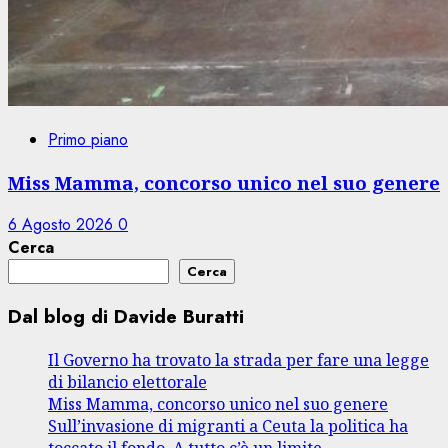
Primo piano
Miss Mamma, concorso unico nel suo genere
6 Agosto 2026
0
Cerca
Cerca
Dal blog di Davide Buratti
Il Governo ha trovato la strada per fare una legge
di bilancio elettorale
Miss Mamma, concorso unico nel suo genere
Sull’invasione di migranti a Ceuta la politica ha
toccato il fondo. A tutto c’è un limite