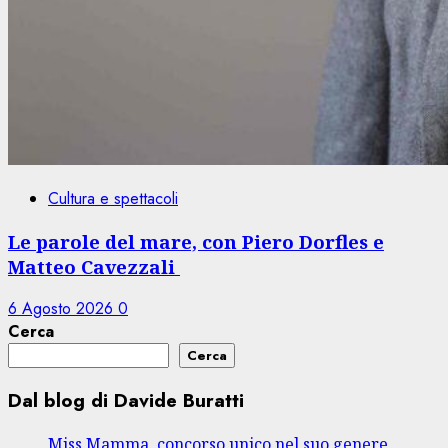
Cultura e spettacoli
Le parole del mare, con Piero Dorfles e
Matteo Cavezzali
6 Agosto 2026
0
Cerca
Cerca
Dal blog di Davide Buratti
Miss Mamma, concorso unico nel suo genere