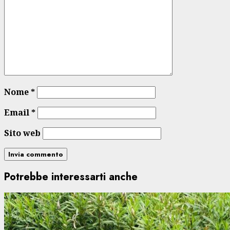
Nome
*
Email
*
Sito web
Potrebbe interessarti anche