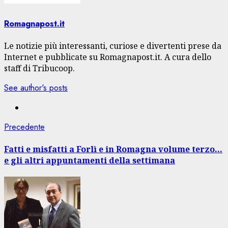
Romagnapost.it
Le notizie più interessanti, curiose e divertenti prese da
Internet e pubblicate su Romagnapost.it. A cura dello
staff di Tribucoop.
See author's posts
Navigazione
Articolo
Precedente
precedente:
articolo
Fatti e misfatti a Forlì e in Romagna volume terzo…
e gli altri appuntamenti della settimana