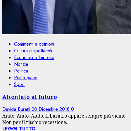
Commenti e opinioni
Cultura e spettacoli
Economia e Imprese
Notizie
Politica
Primo piano
Sport
Attentato al futuro
Davide Buratti
20 Dicembre 2018
0
Aiuto. Aiuto. Aiuto. Il baratro appare sempre più vicino.
Non per il rischio recessione...
LEGGI TUTTO