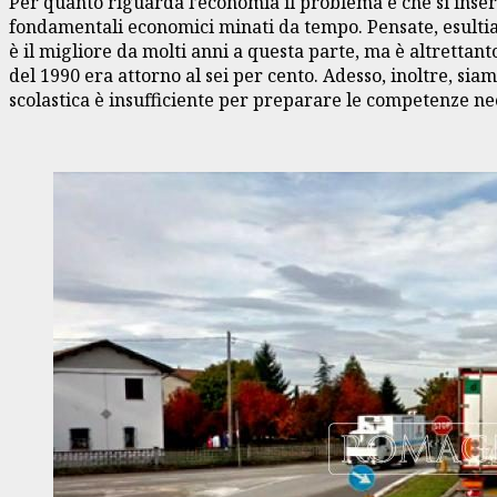
Per quanto riguarda l’economia il problema è che si inser
fondamentali economici minati da tempo. Pensate, esultiam
è il migliore da molti anni a questa parte, ma è altrett
del 1990 era attorno al sei per cento. Adesso, inoltre, si
scolastica è insufficiente per preparare le competenze nec