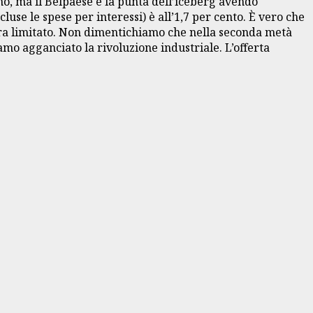
no, ma il Belpaese è la punta dell’iceberg avendo
e le spese per interessi) è all’1,7 per cento. È vero che
ovra limitato. Non dimentichiamo che nella seconda metà
mo agganciato la rivoluzione industriale. L’offerta