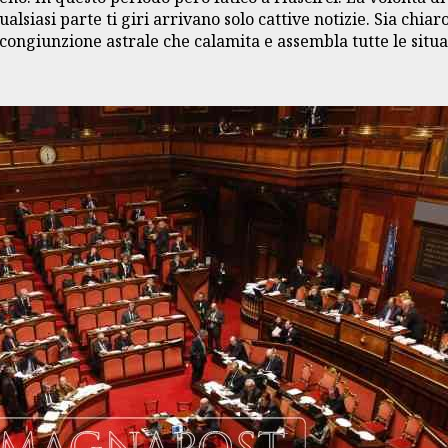
alsiasi parte ti giri arrivano solo cattive notizie. Sia chi
ongiunzione astrale che calamita e assembla tutte le situazi