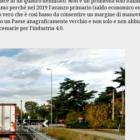
isce in un quadro debilitato. Non è un problema solo italia
o perché nel 2019 l’avanzo primario (saldo economico esclus
anto vero che è così basso da consentire un margine di man
amo un Paese anagraficamente vecchio e non solo e non abbia
essarie per l’industria 4.0.