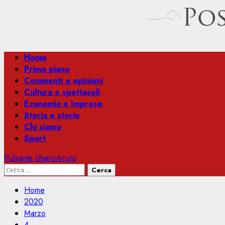
Menu
Home
principale
Primo piano
Commenti e opinioni
Cultura e spettacoli
Economia e Imprese
Storia e storie
Chi siamo
Sport
Pulsante chiaro/scuro
Ricerca
per:
Home
2020
Marzo
4