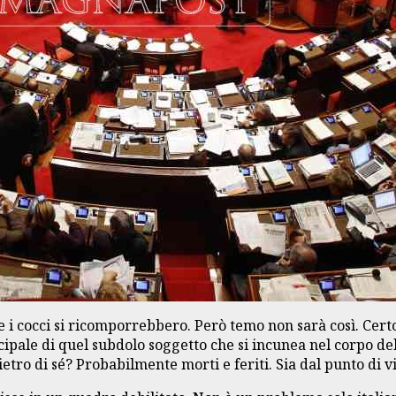
 e i cocci si ricomporrebbero. Però temo non sarà così. Ce
incipale di quel subdolo soggetto che si incunea nel corpo 
etro di sé? Probabilmente morti e feriti. Sia dal punto di v