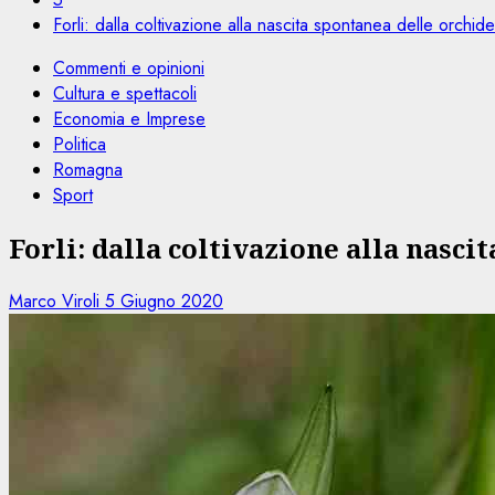
Forli: dalla coltivazione alla nascita spontanea delle orchid
Commenti e opinioni
Cultura e spettacoli
Economia e Imprese
Politica
Romagna
Sport
Forli: dalla coltivazione alla nasci
Marco Viroli
5 Giugno 2020