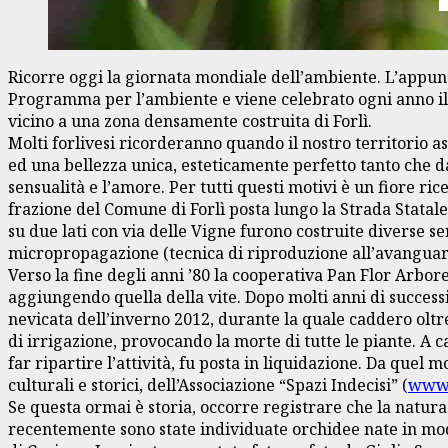
Ricorre oggi la giornata mondiale dell’ambiente. L’appunt
Programma per l’ambiente e viene celebrato ogni anno il 
vicino a una zona densamente costruita di Forlì.
Molti forlivesi ricorderanno quando il nostro territorio as
ed una bellezza unica, esteticamente perfetto tanto che da 
sensualità e l’amore. Per tutti questi motivi è un fiore ric
frazione del Comune di Forlì posta lungo la Strada Statale 
su due lati con via delle Vigne furono costruite diverse s
micropropagazione (tecnica di riproduzione all’avanguardi
Verso la fine degli anni ’80 la cooperativa Pan Flor Arbore
aggiungendo quella della vite. Dopo molti anni di successi
nevicata dell’inverno 2012, durante la quale caddero oltre
di irrigazione, provocando la morte di tutte le piante. A ca
far ripartire l’attività, fu posta in liquidazione. Da quel
culturali e storici, dell’Associazione “Spazi Indecisi” (
www.s
Se questa ormai è storia, occorre registrare che la natura
recentemente sono state individuate orchidee nate in modo 