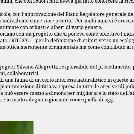
adini, che con i suoi scatti aveva già fatto conoscere la ric
icole, con l’approvazione del Piano Regolatore generale del
o individuate come zone a verde. Per molti anni vi è cresciu
ntumate con arbusti e alberi di vario genere.
 Coriano con un progetto che si poneva come obiettivo l’indi
 CRIT.ECO. – per la definizione di criteri verso un’ecologi
in un’ottica meramente ornamentale ma come contributo al mi
ngegner Silvano Allegretti, responsabile del procedimento, 
i, collaboratrici.
 di una fauna di un certo interesse naturalistico in queste a
a piantumazione diffusa va ripresa in tutte le aree verdi pu
osa può essere messo a dimora per migliorare lo stato dell’
re in modo adeguato giornate come quella di oggi.