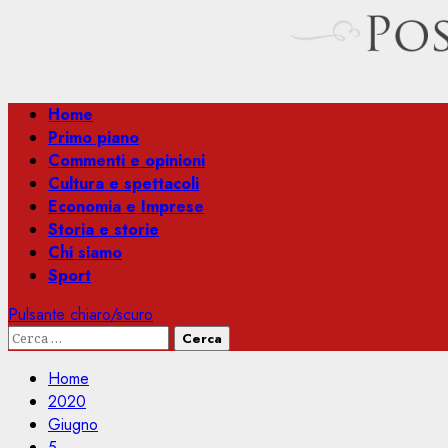
Menu
Home
principale
Primo piano
Commenti e opinioni
Cultura e spettacoli
Economia e Imprese
Storia e storie
Chi siamo
Sport
Pulsante chiaro/scuro
Ricerca
per:
Home
2020
Giugno
5