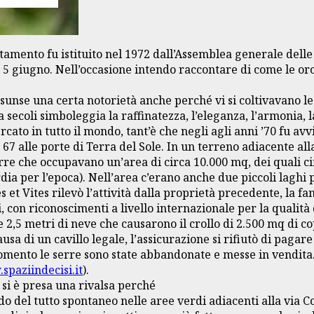
amento fu istituito nel 1972 dall’Assemblea generale delle N
5 giugno. Nell’occasione intendo raccontare di come le or
sunse una certa notorietà anche perché vi si coltivavano le 
secoli simboleggia la raffinatezza, l’eleganza, l’armonia, l
ercato in tutto il mondo, tant’è che negli agli anni ’70 fu av
67 alle porte di Terra del Sole. In un terreno adiacente all
erre che occupavano un’area di circa 10.000 mq, dei quali ci
a per l’epoca). Nell’area c’erano anche due piccoli laghi 
s et Vites rilevò l’attività dalla proprietà precedente, la 
, con riconoscimenti a livello internazionale per la qualit
 2,5 metri di neve che causarono il crollo di 2.500 mq di c
usa di un cavillo legale, l’assicurazione si rifiutò di pagar
 momento le serre sono state abbandonate e messe in vendita. 
paziindecisi.it
).
 si è presa una rivalsa perché
del tutto spontaneo nelle aree verdi adiacenti alla via Cos