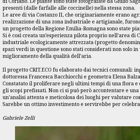
di Coriano. Le piante sono state fotografate da Giulio Sagr
presenti (dalle farfalle alle coccinelle) nella stessa zona.
Le aree di via Costanzo II, che originariamente erano agr
realizzazione di una zona industriale e artigianale, furon
un progetto della Regione Emilia-Romagna sono state pia
Si è così creata un’esperienza pilota proprio nell’area di
industriale ecologicamente attrezzata (progetto denominato
spazi verdi in questione sono stati considerati non solo 
miglioramento della qualità dell’aria.
Il progetto CRIT.ECO fu elaborato dai tecnici comunali: i
dottoressa Francesca Bacchiocchi e geometra Elena Balzan
Constatato il proliferare negli ultimi tempi di una flora e
gli scopi prefissati. Non ci si può però accontentare e un
un’analisi attenta e meticolosa dei luoghi per valutare c
Sarebbe un ottimo investimento e servirebbe per celebra
Gabriele Zelli