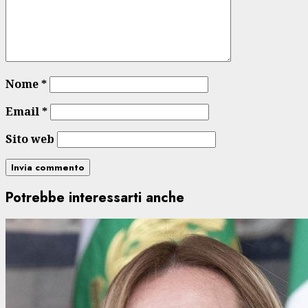
Nome
*
Email
*
Sito web
Potrebbe interessarti anche