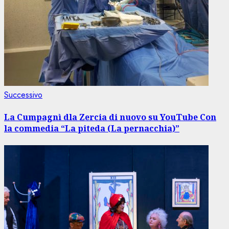
Articolo
Successivo
successivo:
La Cumpagnì dla Zercia di nuovo su YouTube Con
la commedia “La piteda (La pernacchia)”