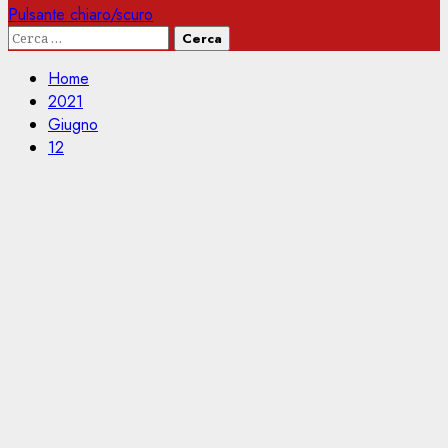
Pulsante chiaro/scuro
Ricerca
per:
Home
2021
Giugno
12