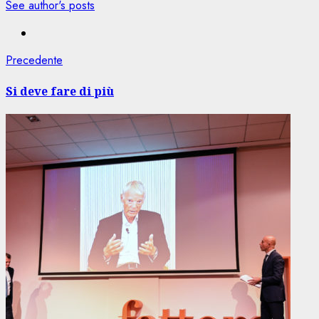
See author's posts
Navigazione
Articolo
Precedente
precedente:
articolo
Si deve fare di più