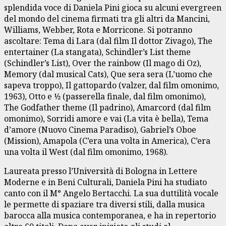
splendida voce di Daniela Pini gioca su alcuni evergreen
del mondo del cinema firmati tra gli altri da Mancini,
Williams, Webber, Rota e Morricone. Si potranno
ascoltare: Tema di Lara (dal film Il dottor Zivago), The
entertainer (La stangata), Schindler’s List theme
(Schindler’s List), Over the rainbow (Il mago di Oz),
Memory (dal musical Cats), Que sera sera (L’uomo che
sapeva troppo), Il gattopardo (valzer, dal film omonimo,
1963), Otto e 1⁄2 (passerella finale, dal film omonimo),
The Godfather theme (Il padrino), Amarcord (dal film
omonimo), Sorridi amore e vai (La vita è bella), Tema
d’amore (Nuovo Cinema Paradiso), Gabriel’s Oboe
(Mission), Amapola (C’era una volta in America), C’era
una volta il West (dal film omonimo, 1968).
Laureata presso l’Università di Bologna in Lettere
Moderne e in Beni Culturali, Daniela Pini ha studiato
canto con il M° Angelo Bertacchi. La sua duttilità vocale
le permette di spaziare tra diversi stili, dalla musica
barocca alla musica contemporanea, e ha in repertorio