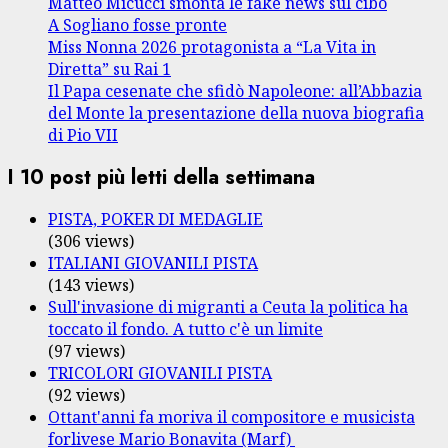
Matteo Micucci smonta le fake news sul cibo
A Sogliano fosse pronte
Miss Nonna 2026 protagonista a “La Vita in
Diretta” su Rai 1
Il Papa cesenate che sfidò Napoleone: all’Abbazia
del Monte la presentazione della nuova biografia
di Pio VII
I 10 post più letti della settimana
PISTA, POKER DI MEDAGLIE
(306 views)
ITALIANI GIOVANILI PISTA
(143 views)
Sull'invasione di migranti a Ceuta la politica ha
toccato il fondo. A tutto c'è un limite
(97 views)
TRICOLORI GIOVANILI PISTA
(92 views)
Ottant'anni fa moriva il compositore e musicista
forlivese Mario Bonavita (Marf)