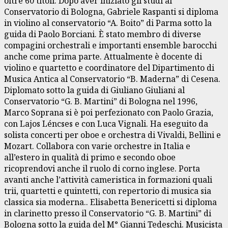
oltre 60 titoli. Dopo aver iniziato gli studi al
Conservatorio di Bologna, Gabriele Raspanti si diploma
in violino al conservatorio “A. Boito” di Parma sotto la
guida di Paolo Borciani. È stato membro di diverse
compagini orchestrali e importanti ensemble barocchi
anche come prima parte. Attualmente è docente di
violino e quartetto e coordinatore del Dipartimento di
Musica Antica al Conservatorio “B. Maderna” di Cesena.
Diplomato sotto la guida di Giuliano Giuliani al
Conservatorio “G. B. Martini” di Bologna nel 1996,
Marco Soprana si è poi perfezionato con Paolo Grazia,
con Lajos Léncses e con Luca Vignali. Ha eseguito da
solista concerti per oboe e orchestra di Vivaldi, Bellini e
Mozart. Collabora con varie orchestre in Italia e
all’estero in qualità di primo e secondo oboe
ricoprendovi anche il ruolo di corno inglese. Porta
avanti anche l’attività cameristica in formazioni quali
trii, quartetti e quintetti, con repertorio di musica sia
classica sia moderna.. Elisabetta Benericetti si diploma
in clarinetto presso il Conservatorio “G. B. Martini” di
Bologna sotto la guida del M° Gianni Tedeschi. Musicista