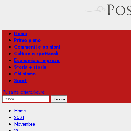
Menu
Home
principale
Primo piano
Commenti e opinioni
Cultura e spettacoli
Economia e Imprese
Storia e storie
Chi siamo
Sport
Pulsante chiaro/scuro
Ricerca
per:
Home
2021
Novembre
18