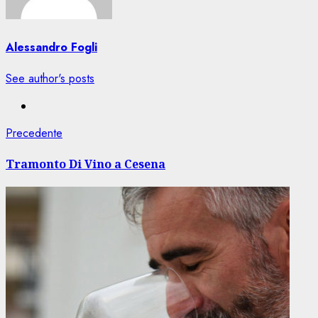
Alessandro Fogli
See author's posts
Navigazione
Articolo
Precedente
precedente:
articolo
Tramonto Di Vino a Cesena