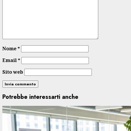
Nome
*
Email
*
Sito web
Potrebbe interessarti anche