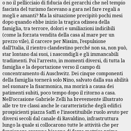
o no il pellicciaio di fiducia dei gerarchi che nel tempio
fascista del turismo facevano a gara nel fare regali a
mogli e amanti? Ma la situazione precipitò pochi mesi
dopo quando ebbe inizio la tragica odissea della
famiglia, tra terrore, dolori e umiliazioni indicibili
(come la forzata vendita della casa al mare per un
prezzo vile), il carcere per Nissim, l’espulsione
dall’Italia, il rientro clandestino perché non sa, non può,
star lontano dai suoi, i nascondigli e gli immancabili
tradimenti. Poi l’arresto, in momenti diversi, di tutta la
famiglia e la deportazione verso il campo di
concentramento di Auschwitz. Dei cinque componenti
della famiglia tornerà solo Nino, salvato dalla sua abilità
nel suonare la fisarmonica, ma morirà a causa dei
patimenti subiti, poco tempo dopo il ritorno a casa.
Nell’occasione Gabriele Zelli ha brevemente illustrato
alle tre tre classi anche le caratteristiche degli edifici
prospicienti piazza Saffi e l’insostituibile ruolo avuto per
diversi secoli dal canale di Ravaldino, infrastruttura
lungo la quale si collocarono tutte le attività che per