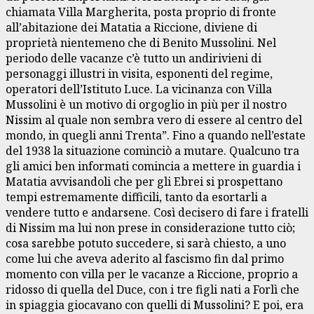
chiamata Villa Margherita, posta proprio di fronte
all’abitazione dei Matatia a Riccione, diviene di
proprietà nientemeno che di Benito Mussolini. Nel
periodo delle vacanze c’è tutto un andirivieni di
personaggi illustri in visita, esponenti del regime,
operatori dell’Istituto Luce. La vicinanza con Villa
Mussolini è un motivo di orgoglio in più per il nostro
Nissim al quale non sembra vero di essere al centro del
mondo, in quegli anni Trenta”. Fino a quando nell’estate
del 1938 la situazione cominciò a mutare. Qualcuno tra
gli amici ben informati comincia a mettere in guardia i
Matatia avvisandoli che per gli Ebrei si prospettano
tempi estremamente difficili, tanto da esortarli a
vendere tutto e andarsene. Così decisero di fare i fratelli
di Nissim ma lui non prese in considerazione tutto ciò;
cosa sarebbe potuto succedere, si sarà chiesto, a uno
come lui che aveva aderito al fascismo fin dal primo
momento con villa per le vacanze a Riccione, proprio a
ridosso di quella del Duce, con i tre figli nati a Forlì che
in spiaggia giocavano con quelli di Mussolini? E poi, era