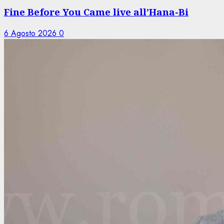
Fine Before You Came live all’Hana-Bi
6 Agosto 2026
0