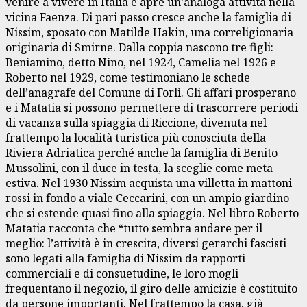
venire a vivere in Italia e apre un’analoga attività nella
vicina Faenza. Di pari passo cresce anche la famiglia di
Nissim, sposato con Matilde Hakin, una correligionaria
originaria di Smirne. Dalla coppia nascono tre figli:
Beniamino, detto Nino, nel 1924, Camelia nel 1926 e
Roberto nel 1929, come testimoniano le schede
dell’anagrafe del Comune di Forlì. Gli affari prosperano
e i Matatia si possono permettere di trascorrere periodi
di vacanza sulla spiaggia di Riccione, divenuta nel
frattempo la località turistica più conosciuta della
Riviera Adriatica perché anche la famiglia di Benito
Mussolini, con il duce in testa, la sceglie come meta
estiva. Nel 1930 Nissim acquista una villetta in mattoni
rossi in fondo a viale Ceccarini, con un ampio giardino
che si estende quasi fino alla spiaggia. Nel libro Roberto
Matatia racconta che “tutto sembra andare per il
meglio: l’attività è in crescita, diversi gerarchi fascisti
sono legati alla famiglia di Nissim da rapporti
commerciali e di consuetudine, le loro mogli
frequentano il negozio, il giro delle amicizie è costituito
da persone importanti. Nel frattempo la casa, già