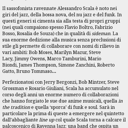
Il sassofonista ravennate Alessandro Scala è noto nei
giri del jazz, della bossa nova, del nu jazz e del funk. In
questi generi si cimenta sia alla testa di propri gruppi
(nei quali compaiono spesso Flavio Boltro, Fabrizio
Bosso, Rosalia de Souza) che in qualità di
sideman
. La
sua enorme dedizione alla musica senza preclusioni di
stile gli permette di collaborare con nomi di rilievo in
vari ambiti: Bob Moses, Marilyn Mazur, Steve
Lacy, Jimmy Owens, Marco Tamburini, Mario
Biondi, James Thompson, Simone Zanchini, Roberto
Gatto, Bruno Tommaso
…
Perfezionatosi con Jerry Bergonzi, Bob Mintzer, Steve
Grossman e Rosario Giuliani, Scala ha accumulato nel
corso degli anni un enorme numero di collaborazioni
che hanno forgiato le sue due anime musicali, quella
in
the tradition
e quella ‘sporca’ di funk e soul. Sarà in
particolare la prima di queste a emergere nel quintetto
dall’abbagliante
line up
col quale Scala torna a calcare il
palcoscenico di Ravenna Jazz: una band che ospita un