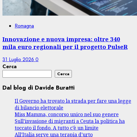
Romagna
Innovazione e nuova impresa: oltre 340
mila euro regionali per il progetto PulseR
31 Luglio 2026
0
Cerca
Cerca
Dal blog di Davide Buratti
Il Governo ha trovato la strada per fare una legge
di bilancio elettorale
Miss Mamma, concorso unico nel suo genere
Sull’invasione di migranti a Ceuta la politica ha
toccato il fondo. A tutto c’è un limite
All’Italia serve una terapia d’urto