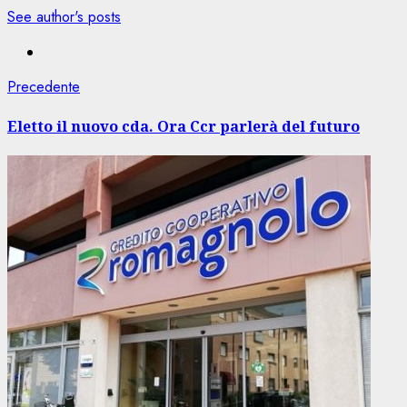
See author's posts
Navigazione
Articolo
Precedente
precedente:
articolo
Eletto il nuovo cda. Ora Ccr parlerà del futuro