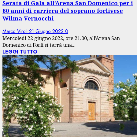
Serata di Gala all’Arena San Domenico per i
60 anni di carriera del soprano forlivese
Wilma Vernocchi
Marco Viroli
21 Giugno 2022
0
Mercoledì 22 giugno 2022, ore 21.00, all’Arena San
Domenico di Forlì si terrà una...
LEGGI TUTTO