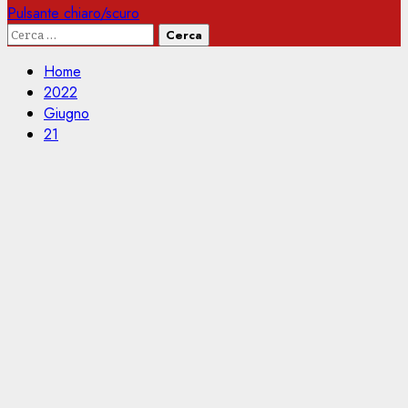
Pulsante chiaro/scuro
Ricerca
per:
Home
2022
Giugno
21