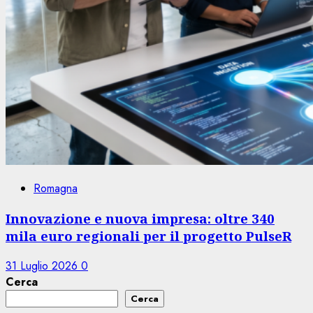
Romagna
Innovazione e nuova impresa: oltre 340
mila euro regionali per il progetto PulseR
31 Luglio 2026
0
Cerca
Cerca