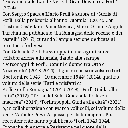
“Giovanni dalle Bande Nere. Il Gran Diavolo da Forlì”
(2024).
Con Sergio Spada e Mario Proli è autore di “Storia di
Forlì. Dalla preistoria all’anno Duemila” (2014). Con
Cristina Castellani, Paola Novara, Mirko Orioli e Angelo
Turchini ha pubblicato “La Romagna delle rocche e dei
castelli” (2017), curando l’ampia sezione dedicata al
territorio forlivese.
Con Gabriele Zelli ha sviluppato una significativa
collaborazione editoriale, dando alle stampe
“Personaggi di Forlì. Uomini e donne tra Otto e
Novecento” (2013-2014), “I giorni che sconvolsero Forlì.
8 settembre 1943 – 10 dicembre 1944” (2014), quattro
volumi della serie “Fatti e misfatti di
Forlì e della Romagna” (2016-2019), “Forlì. Guida alla
città” (2012), “Terra del Sole. Guida alla fortezza
medicea” (2014), “Forlimpopoli. Guida alla città” (2021)
e, in collaborazione con Marco Vallicelli, sei volumi della
serie “Antiche Pievi. A spasso per la Romagna”. Più
recentemente hanno pubblicato “Forlì 1943-1944.
Cronache di guerra e Resistenza nel cuore della