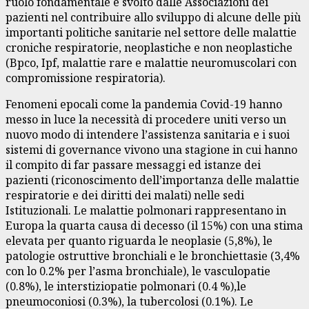
ruolo fondamentale è svolto dalle Associazioni dei
pazienti nel contribuire allo sviluppo di alcune delle più
importanti politiche sanitarie nel settore delle malattie
croniche respiratorie, neoplastiche e non neoplastiche
(Bpco, Ipf, malattie rare e malattie neuromuscolari con
compromissione respiratoria).
Fenomeni epocali come la pandemia Covid-19 hanno
messo in luce la necessità di procedere uniti verso un
nuovo modo di intendere l’assistenza sanitaria e i suoi
sistemi di governance vivono una stagione in cui hanno
il compito di far passare messaggi ed istanze dei
pazienti (riconoscimento dell’importanza delle malattie
respiratorie e dei diritti dei malati) nelle sedi
Istituzionali. Le malattie polmonari rappresentano in
Europa la quarta causa di decesso (il 15%) con una stima
elevata per quanto riguarda le neoplasie (5,8%), le
patologie ostruttive bronchiali e le bronchiettasie (3,4%
con lo 0.2% per l’asma bronchiale), le vasculopatie
(0.8%), le interstiziopatie polmonari (0.4 %),le
pneumoconiosi (0.3%), la tubercolosi (0.1%). Le