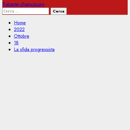
Pulsante chiaro/scuro
Ricerca
per:
Home
2022
Ottobre
18
La sfida progressista