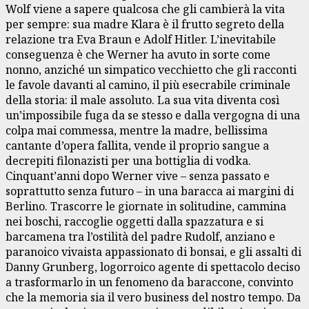
Wolf viene a sapere qualcosa che gli cambierà la vita
per sempre: sua madre Klara è il frutto segreto della
relazione tra Eva Braun e Adolf Hitler. L’inevitabile
conseguenza è che Werner ha avuto in sorte come
nonno, anziché un simpatico vecchietto che gli racconti
le favole davanti al camino, il più esecrabile criminale
della storia: il male assoluto. La sua vita diventa così
un’impossibile fuga da se stesso e dalla vergogna di una
colpa mai commessa, mentre la madre, bellissima
cantante d’opera fallita, vende il proprio sangue a
decrepiti filonazisti per una bottiglia di vodka.
Cinquant’anni dopo Werner vive – senza passato e
soprattutto senza futuro – in una baracca ai margini di
Berlino. Trascorre le giornate in solitudine, cammina
nei boschi, raccoglie oggetti dalla spazzatura e si
barcamena tra l’ostilità del padre Rudolf, anziano e
paranoico vivaista appassionato di bonsai, e gli assalti di
Danny Grunberg, logorroico agente di spettacolo deciso
a trasformarlo in un fenomeno da baraccone, convinto
che la memoria sia il vero business del nostro tempo. Da