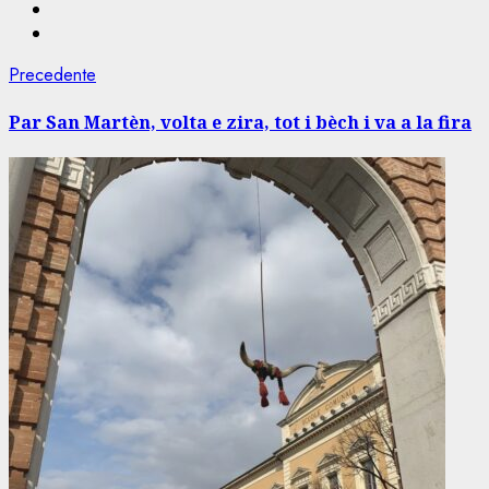
Navigazione
Articolo
Precedente
precedente:
articolo
Par San Martèn, volta e zira, tot i bèch i va a la fira