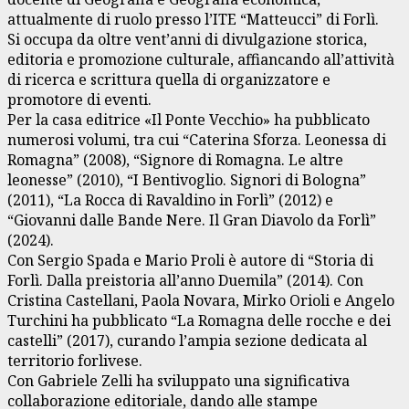
attualmente di ruolo presso l’ITE “Matteucci” di Forlì.
Si occupa da oltre vent’anni di divulgazione storica,
editoria e promozione culturale, affiancando all’attività
di ricerca e scrittura quella di organizzatore e
promotore di eventi.
Per la casa editrice «Il Ponte Vecchio» ha pubblicato
numerosi volumi, tra cui “Caterina Sforza. Leonessa di
Romagna” (2008), “Signore di Romagna. Le altre
leonesse” (2010), “I Bentivoglio. Signori di Bologna”
(2011), “La Rocca di Ravaldino in Forlì” (2012) e
“Giovanni dalle Bande Nere. Il Gran Diavolo da Forlì”
(2024).
Con Sergio Spada e Mario Proli è autore di “Storia di
Forlì. Dalla preistoria all’anno Duemila” (2014). Con
Cristina Castellani, Paola Novara, Mirko Orioli e Angelo
Turchini ha pubblicato “La Romagna delle rocche e dei
castelli” (2017), curando l’ampia sezione dedicata al
territorio forlivese.
Con Gabriele Zelli ha sviluppato una significativa
collaborazione editoriale, dando alle stampe