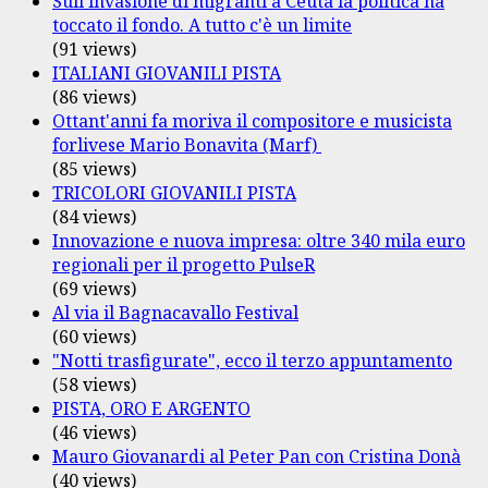
Sull'invasione di migranti a Ceuta la politica ha
toccato il fondo. A tutto c'è un limite
(91 views)
ITALIANI GIOVANILI PISTA
(86 views)
Ottant'anni fa moriva il compositore e musicista
forlivese Mario Bonavita (Marf)
(85 views)
TRICOLORI GIOVANILI PISTA
(84 views)
Innovazione e nuova impresa: oltre 340 mila euro
regionali per il progetto PulseR
(69 views)
Al via il Bagnacavallo Festival
(60 views)
"Notti trasfigurate", ecco il terzo appuntamento
(58 views)
PISTA, ORO E ARGENTO
(46 views)
Mauro Giovanardi al Peter Pan con Cristina Donà
(40 views)