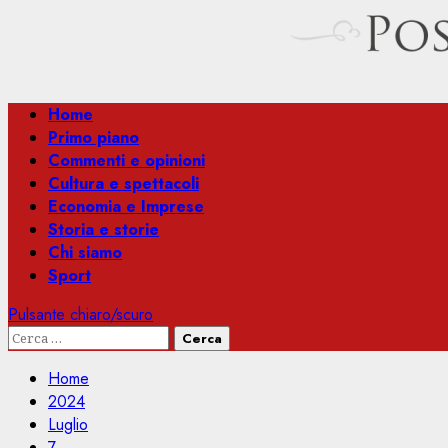
Menu
Home
principale
Primo piano
Commenti e opinioni
Cultura e spettacoli
Economia e Imprese
Storia e storie
Chi siamo
Sport
Pulsante chiaro/scuro
Ricerca
per:
Home
2024
Luglio
7