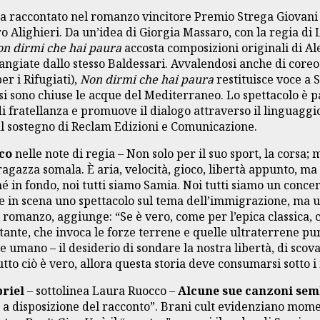
 ha raccontato nel romanzo vincitore Premio Strega Giovani
tro Alighieri. Da un’idea di Giorgia Massaro, con la regia d
n dirmi che hai paura
accosta composizioni originali di Al
angiate dallo stesso Baldessari. Avvalendosi anche di coreo
r i Rifugiati),
Non dirmi che hai paura
restituisce voce a 
si sono chiuse le acque del Mediterraneo. Lo spettacolo è 
i fratellanza e promuove il dialogo attraverso il linguaggi
al sostegno di Reclam Edizioni e Comunicazione.
co
nelle note di regia – Non solo per il suo sport, la corsa
ragazza somala. È aria, velocità, gioco, libertà appunto, ma 
hé in fondo, noi tutti siamo Samia. Noi tutti siamo un concen
re in scena uno spettacolo sul tema dell’immigrazione, ma 
l romanzo, aggiunge: “Se è vero, come per l’epica classica, c
portante, che invoca le forze terrene e quelle ultraterrene 
 umano – il desiderio di sondare la nostra libertà, di scovar
to ciò è vero, allora questa storia deve consumarsi sotto i 
briel
– sottolinea Laura Ruocco –
Alcune sue canzoni sem
 a disposizione del racconto”. Brani cult evidenziano mome