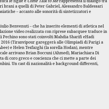
duca le figlie e
Come Talk to Me
rappresenta il dialogo tra
ri brani a quelli di Peter Gabriel, Alessandro Baldessari
asiatiche – accanto alle sonorità di sintetizzatori e
ulio Benvenuti – che ha inserito elementi di atletica nel
allazione video realizzata con riprese subacquee traduce in
i Pechino sono stati coinvolti Mahdia Sharifi eHadi
 2016 (Tiranvipour gareggerà alle Olimpiadi di Parigi a
 Abee) e Helen Tesfazghi (la sorella Hodan), mentre
usicale arrivano Brian Boccuni (Ahmed), Mariachiara Di
a di coro greco e coscienza che ci mette a parte dei
bini. Un cast di nazionalità e background differenti,