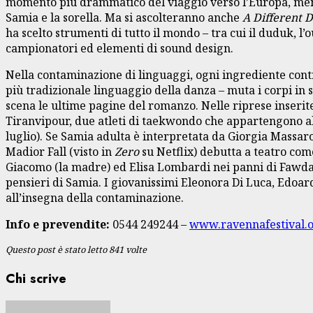
momento più drammatico del viaggio verso l’Europa, me
Samia e la sorella. Ma si ascolteranno anche
A Different 
ha scelto strumenti di tutto il mondo – tra cui il duduk, l’o
campionatori ed elementi di sound design.
Nella contaminazione di linguaggi, ogni ingrediente contr
più tradizionale linguaggio della danza – muta i corpi in 
scena le ultime pagine del romanzo. Nelle riprese inserit
Tiranvipour, due atleti di taekwondo che appartengono al
luglio). Se Samia adulta è interpretata da Giorgia Massaro
Madior Fall (visto in
Zero
su Netflix) debutta a teatro com
Giacomo (la madre) ed Elisa Lombardi nei panni di Fawday
pensieri di Samia. I giovanissimi Eleonora Di Luca, Edoar
all’insegna della contaminazione.
Info e prevendite:
0544 249244 –
www.ravennafestival.
Questo post è stato letto 841 volte
Chi scrive