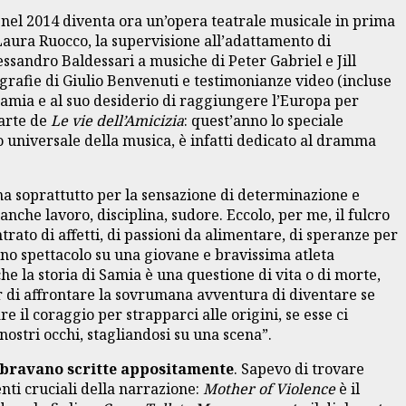
 nel 2014 diventa ora un’opera teatrale musicale in prima
i Laura Ruocco, la supervisione all’adattamento di
essandro Baldessari a musiche di Peter Gabriel e Jill
grafie di Giulio Benvenuti e testimonianze video (incluse
Samia e al suo desiderio di raggiungere l’Europa per
parte de
Le vie dell’Amicizia
: quest’anno lo speciale
o universale della musica, è infatti dedicato al dramma
; ma soprattutto per la sensazione di determinazione e
anche lavoro, disciplina, sudore. Eccolo, per me, il fulcro
trato di affetti, di passioni da alimentare, di speranze per
uno spettacolo su una giovane e bravissima atleta
he la storia di Samia è una questione di vita o di morte,
pur di affrontare la sovrumana avventura di diventare se
e il coraggio per strapparci alle origini, se esse ci
nostri occhi, stagliandosi su una scena”.
bravano scritte appositamente
. Sapevo di trovare
nti cruciali della narrazione:
Mother of Violence
è il