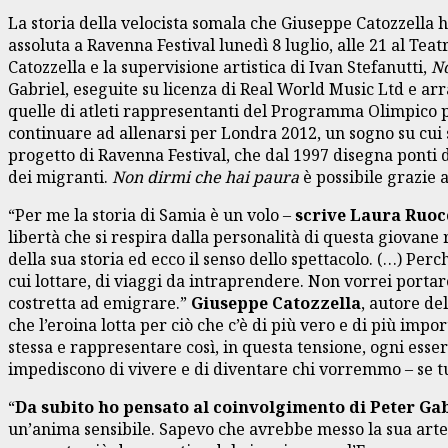
La storia della velocista somala che Giuseppe Catozzella
assoluta a Ravenna Festival lunedì 8 luglio, alle 21 al Tea
Catozzella e la supervisione artistica di Ivan Stefanutti,
No
Gabriel, eseguite su licenza di Real World Music Ltd e arr
quelle di atleti rappresentanti del Programma Olimpico pe
continuare ad allenarsi per Londra 2012, un sogno su cui 
progetto di Ravenna Festival, che dal 1997 disegna ponti d
dei migranti.
Non dirmi che hai paura
è possibile grazie 
“Per me la storia di Samia è un volo –
scrive Laura Ruoc
libertà che si respira dalla personalità di questa giovane 
della sua storia ed ecco il senso dello spettacolo. (…) Perc
cui lottare, di viaggi da intraprendere. Non vorrei porta
costretta ad emigrare.”
Giuseppe Catozzella
, autore de
che l’eroina lotta per ciò che c’è di più vero e di più im
stessa e rappresentare così, in questa tensione, ogni essere
impediscono di vivere e di diventare chi vorremmo – se tut
“
Da subito ho pensato al coinvolgimento di Peter Ga
un’anima sensibile. Sapevo che avrebbe messo la sua arte