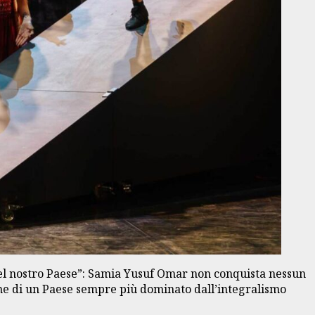
el nostro Paese”: Samia Yusuf Omar non conquista nessun
onne di un Paese sempre più dominato dall’integralismo