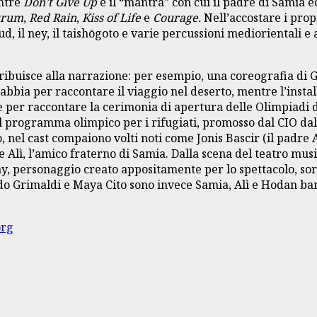
ntre
Don’t Give Up
è il “mantra” con cui il padre di Samia e
Drum
,
Red Rain
,
Kiss of Life
e
Courage.
Nell’accostare i prop
ud, il ney, il taishōgoto e varie percussioni mediorientali e 
ibuisce alla narrazione: per esempio, una coreografia di Gi
sabbia per raccontare il viaggio nel deserto, mentre l’inst
e per raccontare la cerimonia di apertura delle Olimpiadi d
 programma olimpico per i rifugiati, promosso dal CIO dal
, nel cast compaiono volti noti come Jonis Bascir (il padre
e Alì, l’amico fraterno di Samia. Dalla scena del teatro m
, personaggio creato appositamente per lo spettacolo, sort
do Grimaldi e Maya Cito sono invece Samia, Alì e Hodan bam
org