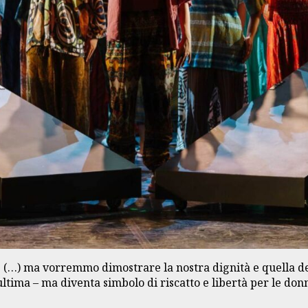
 (…) ma vorremmo dimostrare la nostra dignità e quella d
 ultima – ma diventa simbolo di riscatto e libertà per le d