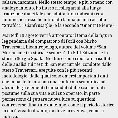
saltare, insomma. Nello stesso tempo, e più o meno con
analogo intento, ho inteso ricollegarmi alla lunga
tradizione dialettale che adotta titoli indicanti cose
minime, io stesso ho intitolato la mia prima raccolta
“Strafócc” (Cianfrusaglie) e la seconda “Gnént” (Niente).
Martedì 19 agosto verrà affrontato il tema della figura
leggendaria del compatrono di Forlì con Mirko
Traversari, bioantropologo, autore del volume “San
Mercuriale tra storia e scienza”, In Edit Edizioni, e lo
storico Sergio Spada. Nel libro sono riportati i risultati
delle analisi sui resti di San Mercuriale, condotte dallo
stesso Traversari, eseguite con le più recenti
metodologie, dalle quali sono emersi importanti dati
che in parte forniscono una conferma scientifica ad
alcuni degli elementi tramandati dalle scarne fonti
postume sulla sua vita e sul suo operato, in parte
permettono di gettare nuova luce su questioni
controverse dibattute da tempo, come il periodo storico
in cui è vissuto il santo, da dove proveniva, come si
nutriva.