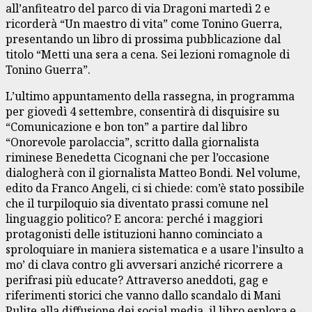
all’anfiteatro del parco di via Dragoni martedì 2 e
ricorderà “Un maestro di vita” come Tonino Guerra,
presentando un libro di prossima pubblicazione dal
titolo “Metti una sera a cena. Sei lezioni romagnole di
Tonino Guerra”.
L’ultimo appuntamento della rassegna, in programma
per giovedì 4 settembre, consentirà di disquisire su
“Comunicazione e bon ton” a partire dal libro
“Onorevole parolaccia”, scritto dalla giornalista
riminese Benedetta Cicognani che per l’occasione
dialogherà con il giornalista Matteo Bondi. Nel volume,
edito da Franco Angeli, ci si chiede: com’è stato possibile
che il turpiloquio sia diventato prassi comune nel
linguaggio politico? E ancora: perché i maggiori
protagonisti delle istituzioni hanno cominciato a
sproloquiare in maniera sistematica e a usare l’insulto a
mo’ di clava contro gli avversari anziché ricorrere a
perifrasi più educate? Attraverso aneddoti, gag e
riferimenti storici che vanno dallo scandalo di Mani
Pulite alla diffusione dei social media, il libro esplora e