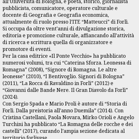
all’Università di Bologna, è poeta, storico, giornalista
pubblicista, comunicatore, operatore culturale e
docente di Geografia e Geografia economica,
attualmente di ruolo presso l’ITE “Matteucci” di Forlì.
Si occupa da oltre vent’anni di divulgazione storica,
editoria e promozione culturale, affiancando all’attività
di ricerca e scrittura quella di organizzatore e
promotore di eventi.
Per la casa editrice «Il Ponte Vecchio» ha pubblicato
numerosi volumi, tra cui “Caterina Sforza. Leonessa di
Romagna” (2008), “Signore di Romagna. Le altre
leonesse” (2010), “I Bentivoglio. Signori di Bologna”
(2011), “La Rocca di Ravaldino in Forlì” (2012) e
“Giovanni dalle Bande Nere. Il Gran Diavolo da Forlì”
(2024).
Con Sergio Spada e Mario Proli è autore di “Storia di
Forlì. Dalla preistoria all’anno Duemila” (2014). Con
Cristina Castellani, Paola Novara, Mirko Orioli e Angelo
Turchini ha pubblicato “La Romagna delle rocche e dei
castelli” (2017), curando l’ampia sezione dedicata al
territorio forlivese.