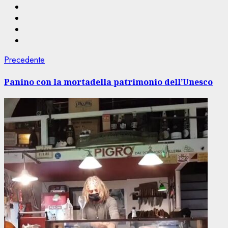
Navigazione
Articolo
Precedente
precedente:
articolo
Panino con la mortadella patrimonio dell’Unesco