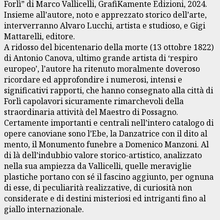
Forlì” di Marco Vallicelli, GrafiKamente Edizioni, 2024.
Insieme all’autore, noto e apprezzato storico dell’arte,
interverranno Alvaro Lucchi, artista e studioso, e Gigi
Mattarelli, editore.
A ridosso del bicentenario della morte (13 ottobre 1822)
di Antonio Canova, ultimo grande artista di ‘respiro
europeo’, l’autore ha ritenuto moralmente doveroso
ricordare ed approfondire i numerosi, intensi e
significativi rapporti, che hanno consegnato alla città di
Forlì capolavori sicuramente rimarchevoli della
straordinaria attività del Maestro di Possagno.
Certamente importanti e centrali nell’intero catalogo di
opere canoviane sono l’Ebe, la Danzatrice con il dito al
mento, il Monumento funebre a Domenico Manzoni. Al
di là dell’indubbio valore storico-artistico, analizzato
nella sua ampiezza da Vallicelli, quelle meraviglie
plastiche portano con sé il fascino aggiunto, per ognuna
di esse, di peculiarità realizzative, di curiosità non
considerate e di destini misteriosi ed intriganti fino al
giallo internazionale.