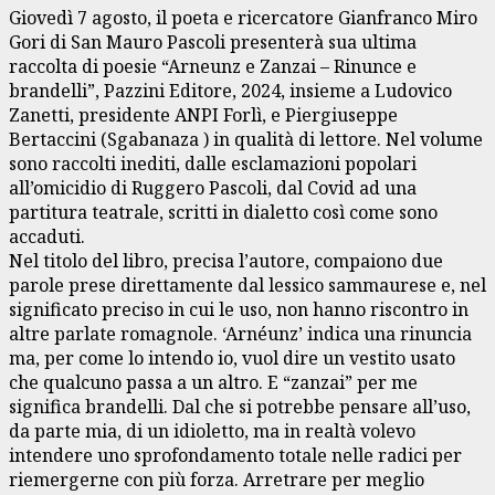
Giovedì 7 agosto, il poeta e ricercatore Gianfranco Miro
Gori di San Mauro Pascoli presenterà sua ultima
raccolta di poesie “Arneunz e Zanzai – Rinunce e
brandelli”, Pazzini Editore, 2024, insieme a Ludovico
Zanetti, presidente ANPI Forlì, e Piergiuseppe
Bertaccini (Sgabanaza ) in qualità di lettore. Nel volume
sono raccolti inediti, dalle esclamazioni popolari
all’omicidio di Ruggero Pascoli, dal Covid ad una
partitura teatrale, scritti in dialetto così come sono
accaduti.
Nel titolo del libro, precisa l’autore, compaiono due
parole prese direttamente dal lessico sammaurese e, nel
significato preciso in cui le uso, non hanno riscontro in
altre parlate romagnole. ‘Arnéunz’ indica una rinuncia
ma, per come lo intendo io, vuol dire un vestito usato
che qualcuno passa a un altro. E “zanzai” per me
significa brandelli. Dal che si potrebbe pensare all’uso,
da parte mia, di un idioletto, ma in realtà volevo
intendere uno sprofondamento totale nelle radici per
riemergerne con più forza. Arretrare per meglio