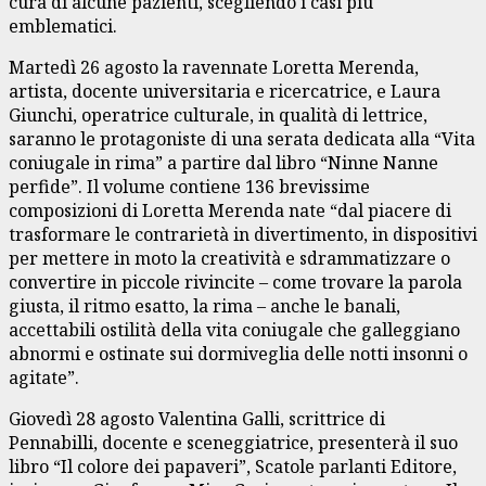
cura di alcune pazienti, scegliendo i casi più
emblematici.
Martedì 26 agosto la ravennate Loretta Merenda,
artista, docente universitaria e ricercatrice, e Laura
Giunchi, operatrice culturale, in qualità di lettrice,
saranno le protagoniste di una serata dedicata alla “Vita
coniugale in rima” a partire dal libro “Ninne Nanne
perfide”. Il volume contiene 136 brevissime
composizioni di Loretta Merenda nate “dal piacere di
trasformare le contrarietà in divertimento, in dispositivi
per mettere in moto la creatività e sdrammatizzare o
convertire in piccole rivincite – come trovare la parola
giusta, il ritmo esatto, la rima – anche le banali,
accettabili ostilità della vita coniugale che galleggiano
abnormi e ostinate sui dormiveglia delle notti insonni o
agitate”.
Giovedì 28 agosto Valentina Galli, scrittrice di
Pennabilli, docente e sceneggiatrice, presenterà il suo
libro “Il colore dei papaveri”, Scatole parlanti Editore,