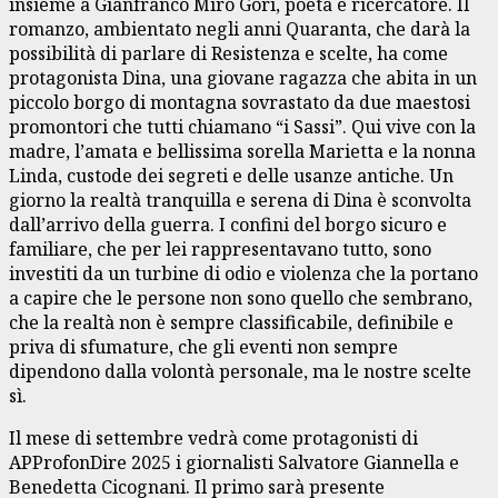
insieme a Gianfranco Miro Gori, poeta e ricercatore. Il
romanzo, ambientato negli anni Quaranta, che darà la
possibilità di parlare di Resistenza e scelte, ha come
protagonista Dina, una giovane ragazza che abita in un
piccolo borgo di montagna sovrastato da due maestosi
promontori che tutti chiamano “i Sassi”. Qui vive con la
madre, l’amata e bellissima sorella Marietta e la nonna
Linda, custode dei segreti e delle usanze antiche. Un
giorno la realtà tranquilla e serena di Dina è sconvolta
dall’arrivo della guerra. I confini del borgo sicuro e
familiare, che per lei rappresentavano tutto, sono
investiti da un turbine di odio e violenza che la portano
a capire che le persone non sono quello che sembrano,
che la realtà non è sempre classificabile, definibile e
priva di sfumature, che gli eventi non sempre
dipendono dalla volontà personale, ma le nostre scelte
sì.
Il mese di settembre vedrà come protagonisti di
APProfonDire 2025 i giornalisti Salvatore Giannella e
Benedetta Cicognani. Il primo sarà presente