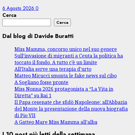
6 Agosto 2026
0
Cerca
Cerca
Dal blog di Davide Buratti
Miss Mamma, concorso unico nel suo genere
Sull’invasione di migranti a Ceuta la politica ha
toccato il fondo. A tutto c’è un limite
All’Italia serve una terapia d’urto
Matteo Micucci smonta le fake news sul cibo
A Sogliano fosse pronte
Miss Nonna 2026 protagonista a “La Vita in
Diretta” su Rai 1
Il Papa cesenate che sfidò Napoleone: all’Abbazia
del Monte la presentazione della nuova biografia
di Pio VII
A Gatteo Mare Miss Mamma all’alba
I 10 post più letti della settimana