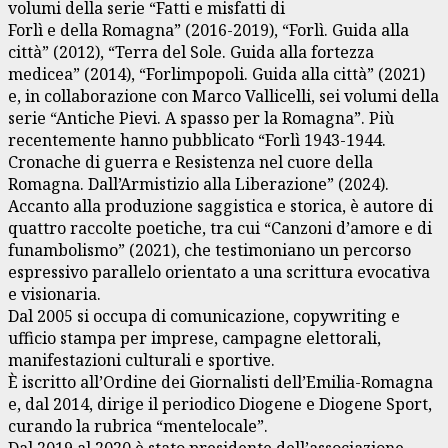
volumi della serie “Fatti e misfatti di
Forlì e della Romagna” (2016-2019), “Forlì. Guida alla
città” (2012), “Terra del Sole. Guida alla fortezza
medicea” (2014), “Forlimpopoli. Guida alla città” (2021)
e, in collaborazione con Marco Vallicelli, sei volumi della
serie “Antiche Pievi. A spasso per la Romagna”. Più
recentemente hanno pubblicato “Forlì 1943-1944.
Cronache di guerra e Resistenza nel cuore della
Romagna. Dall’Armistizio alla Liberazione” (2024).
Accanto alla produzione saggistica e storica, è autore di
quattro raccolte poetiche, tra cui “Canzoni d’amore e di
funambolismo” (2021), che testimoniano un percorso
espressivo parallelo orientato a una scrittura evocativa
e visionaria.
Dal 2005 si occupa di comunicazione, copywriting e
ufficio stampa per imprese, campagne elettorali,
manifestazioni culturali e sportive.
È iscritto all’Ordine dei Giornalisti dell’Emilia-Romagna
e, dal 2014, dirige il periodico Diogene e Diogene Sport,
curando la rubrica “mentelocale”.
Dal 2019 al 2020 è stato presidente dell’associazione