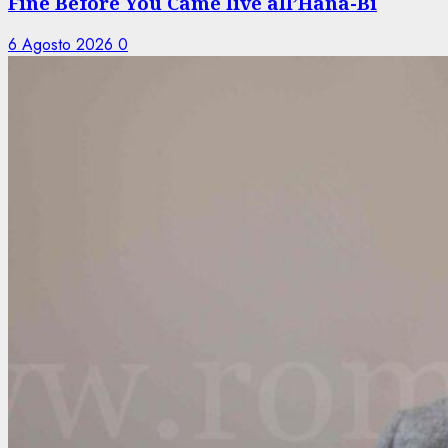
Fine Before You Came live all’Hana-Bi
6 Agosto 2026
0