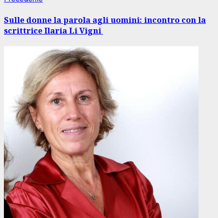
Navigazione
precedente:
articolo
Sulle donne la parola agli uomini: incontro con la
scrittrice Ilaria Li Vigni