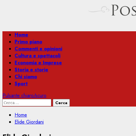
Menu
Home
principale
Primo piano
Commenti e opinioni
Cultura e spettacoli
Economia e Imprese
Storia e storie
Chi siamo
Sport
Pulsante chiaro/scuro
Ricerca
per:
Home
Elide Giordani