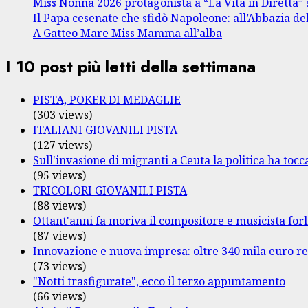
Miss Nonna 2026 protagonista a “La Vita in Diretta” 
Il Papa cesenate che sfidò Napoleone: all’Abbazia de
A Gatteo Mare Miss Mamma all’alba
I 10 post più letti della settimana
PISTA, POKER DI MEDAGLIE
(303 views)
ITALIANI GIOVANILI PISTA
(127 views)
Sull'invasione di migranti a Ceuta la politica ha tocca
(95 views)
TRICOLORI GIOVANILI PISTA
(88 views)
Ottant'anni fa moriva il compositore e musicista fo
(87 views)
Innovazione e nuova impresa: oltre 340 mila euro re
(73 views)
"Notti trasfigurate", ecco il terzo appuntamento
(66 views)