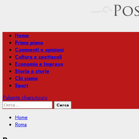
Menu
Home
principale
Primo piano
Commenti e opinioni
Cultura e spettacoli
Economia e Imprese
Storia e storie
Chi siamo
Sport
Pulsante chiaro/scuro
Ricerca
per:
Home
Roma