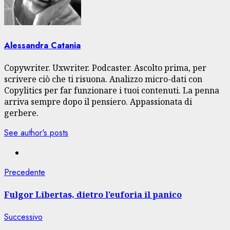
Alessandra Catania
Copywriter. Uxwriter. Podcaster. Ascolto prima, per
scrivere ciò che ti risuona. Analizzo micro-dati con
Copylitics per far funzionare i tuoi contenuti. La penna
arriva sempre dopo il pensiero. Appassionata di
gerbere.
See author's posts
Navigazione
Articolo
Precedente
precedente:
articolo
Fulgor Libertas, dietro l’euforia il panico
Articolo
Successivo
successivo: