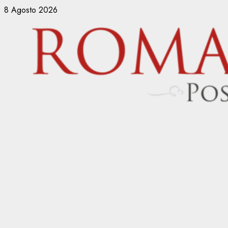
Vai
8 Agosto 2026
al
contenuto