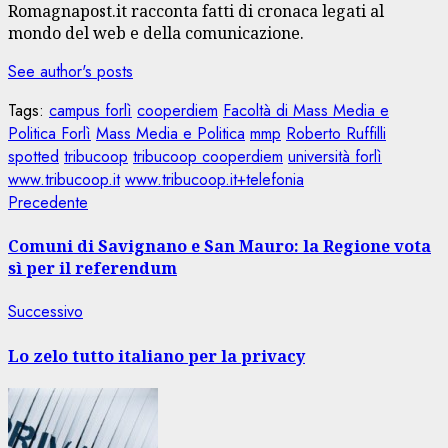
Romagnapost.it racconta fatti di cronaca legati al
mondo del web e della comunicazione.
See author's posts
Tags:
campus forlì
cooperdiem
Facoltà di Mass Media e
Politica Forlì
Mass Media e Politica
mmp
Roberto Ruffilli
spotted
tribucoop
tribucoop cooperdiem
università forlì
www.tribucoop.it
www.tribucoop.it+telefonia
Navigazione
Articolo
Precedente
precedente:
articolo
Comuni di Savignano e San Mauro: la Regione vota
sì per il referendum
Articolo
Successivo
successivo:
Lo zelo tutto italiano per la privacy