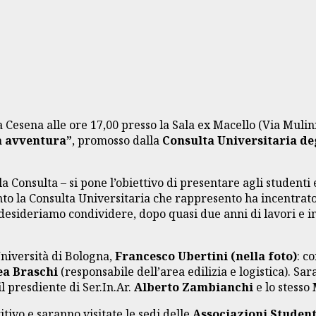
 Cesena alle ore 17,00 presso la Sala ex Macello (Via Mulini
la avventura”
, promosso dalla
Consulta Universitaria de
la Consulta – si pone l’obiettivo di presentare agli studenti
ento la Consulta Universitaria che rappresento ha incentra
 desideriamo condividere, dopo quasi due anni di lavori e in
Università di Bologna,
Francesco Ubertini (nella foto)
: c
a Braschi
(responsabile dell’area edilizia e logistica). Sar
 il presdiente di Ser.In.Ar.
Alberto Zambianchi
e lo stesso
itivo e saranno visitate le sedi delle
Associazioni Student