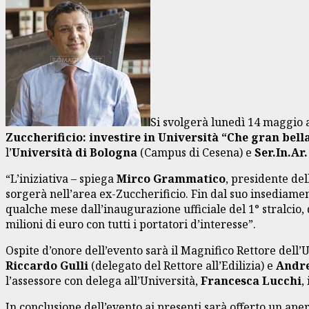
Si svolgerà lunedì 14 maggio a
Zuccherificio: investire in Università “Che gran bel
l’
Università di Bologna
(Campus di Cesena) e
Ser.In.Ar.
“L’iniziativa – spiega
Mirco Grammatico
, presidente del
sorgerà nell’area ex-Zuccherificio. Fin dal suo insediam
qualche mese dall’inaugurazione ufficiale del 1° stralcio,
milioni di euro con tutti i portatori d’interesse”.
Ospite d’onore dell’evento sarà il Magnifico Rettore dell’
Riccardo Gulli
(delegato del Rettore all’Edilizia) e
Andre
l’assessore con delega all’Università,
Francesca Lucchi
,
In conclusione dell’evento ai presenti sarà offerto un aper