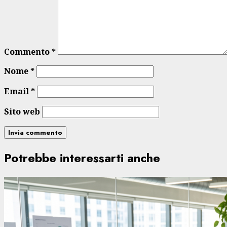
Commento
*
Nome
*
Email
*
Sito web
Potrebbe interessarti anche