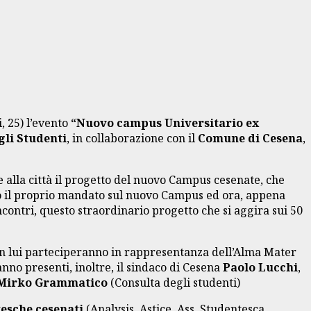
, 25) l’evento
“Nuovo campus Universitario ex
gli Studenti
, in collaborazione con il
Comune di Cesena
,
 e alla città il progetto del nuovo Campus cesenate, che
to il proprio mandato sul nuovo Campus ed ora, appena
contri, questo straordinario progetto che si aggira sui 50
on lui parteciperanno in rappresentanza dell’Alma Mater
anno presenti, inoltre, il sindaco di Cesena
Paolo Lucchi
,
Mirko Grammatico
(Consulta degli studenti)
esche cesenati
(Analysis, Astice, Ass. Studentesca