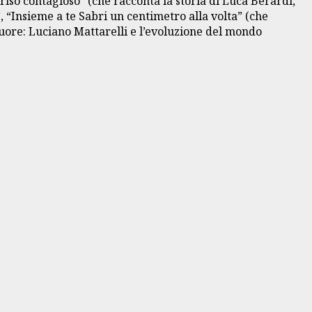
riso contagioso” (che racconta la storia di Luca Berardi,
, “Insieme a te Sabri un centimetro alla volta” (che
uore: Luciano Mattarelli e l’evoluzione del mondo