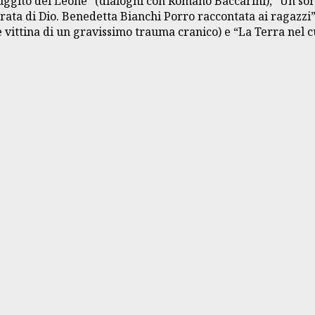
 ruggito del Leone” (dialoghi con Romano Baccarini), “Un sor
rata di Dio. Benedetta Bianchi Porro raccontata ai ragazzi”
vittina di un gravissimo trauma cranico) e “La Terra nel c