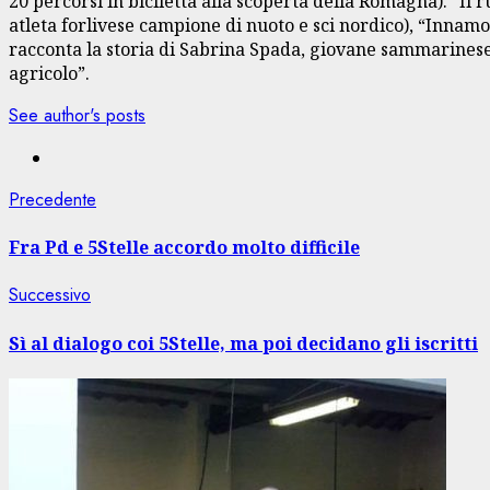
20 percorsi in biciletta alla scoperta della Romagna). “Il
atleta forlivese campione di nuoto e sci nordico), “Innamo
racconta la storia di Sabrina Spada, giovane sammarinese 
agricolo”.
See author's posts
Navigazione
Articolo
Precedente
precedente:
articolo
Fra Pd e 5Stelle accordo molto difficile
Articolo
Successivo
successivo:
Sì al dialogo coi 5Stelle, ma poi decidano gli iscritti