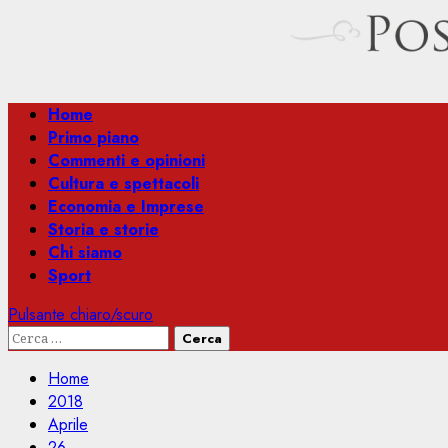
Menu
Home
principale
Primo piano
Commenti e opinioni
Cultura e spettacoli
Economia e Imprese
Storia e storie
Chi siamo
Sport
Pulsante chiaro/scuro
Ricerca
per:
Home
2018
Aprile
26