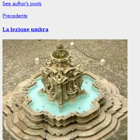
See author's posts
Navigazione
Articolo
Precedente
precedente:
articolo
La lezione umbra