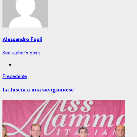
Alessandro Fogli
See author's posts
Navigazione
Articolo
Precedente
precedente:
articolo
La fascia a una savignanese