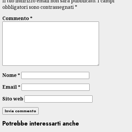
Il tuo indirizzo email non sarà pubblicato.
I campi
obbligatori sono contrassegnati
*
Commento
*
Nome
*
Email
*
Sito web
Potrebbe interessarti anche