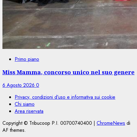
Primo piano
Miss Mamma, concorso unico nel suo genere
6 Agosto 2026
0
Privacy, condizioni d’uso e informativa sui cookie
Chi siamo
Area riservata
Copyright © Tribucoop P.I. 00700740400
|
ChromeNews
di
AF themes.