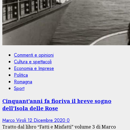
Commenti e opinioni
Cultura e spettacoli
Economia e Imprese
Politica
Romagna
Sport
Cinquant’anni fa fioriva il breve sogno
dell’Isola delle Rose
Marco Viroli
12 Dicembre 2020
0
Tratto dal libro “Fatti e Misfatti” volume 3 di Marco