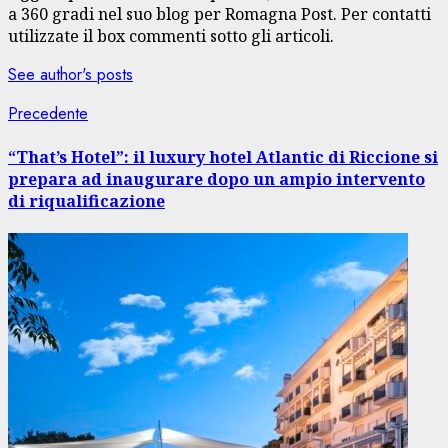
a 360 gradi nel suo blog per Romagna Post. Per contatti
utilizzate il box commenti sotto gli articoli.
See author's posts
Navigazione
Articolo
Precedente
precedente:
articolo
“That’s Hotel”: il luxury hotel Atlantic di Riccione si
prepara ad inaugurare dopo un ampio intervento
di riqualificazione