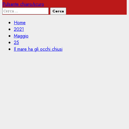
Pulsante chiaro/scuro
Ricerca
per:
Home
2021
Maggio
25
Il mare ha gli occhi chiusi