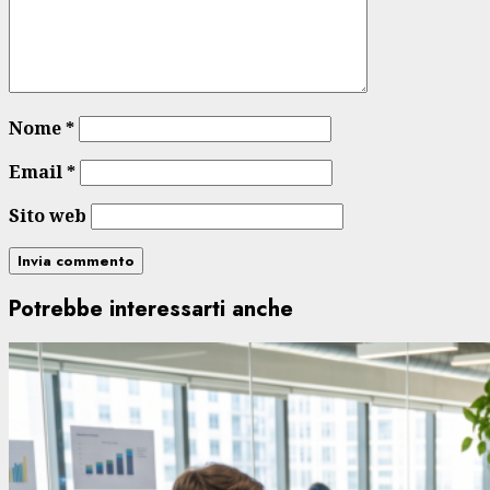
Nome
*
Email
*
Sito web
Potrebbe interessarti anche