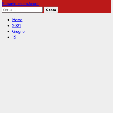
Pulsante chiaro/scuro
Ricerca
per:
Home
2021
Giugno
15