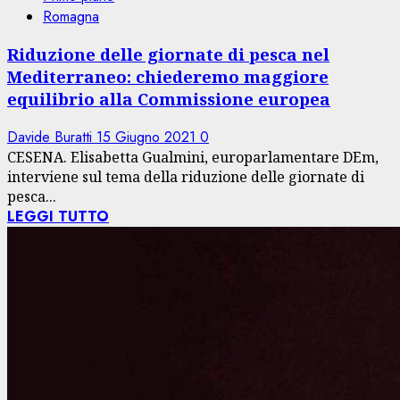
Romagna
Riduzione delle giornate di pesca nel
Mediterraneo: chiederemo maggiore
equilibrio alla Commissione europea
Davide Buratti
15 Giugno 2021
0
CESENA. Elisabetta Gualmini, europarlamentare DEm,
interviene sul tema della riduzione delle giornate di
pesca...
LEGGI TUTTO