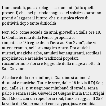
Immancabili, poi astrologi e cartomanti (otto quelli
presenti) che, nel periodo magico del solstizio, saranno
pronti a leggere il futuro, che si auspica ricco di
positività dopo tante difficoltà
Non solo: come accade da anni, giovedì 24 dalle ore 18,
la Confraternita della Fenice proporrà le
simpatiche “Streghe della Fiera ad San Zvan”, che vi
attenderanno, nel loro magico Antro. Fra antichi
misteri, magiche erbe, amuleti benauguranti, sortilegi
propiziatori e arcaiche tradizioni popolari,
racconteranno storia e leggende della magica notte di
San Giovanni.
Al calare della sera, infine, il Giardino si animerà
di suoni e musiche. Tutte le sere, dalle 18 inizia il DJ Set;
poi, dalle 21, si susseguono miniband di strada, senza
palco e senza sedie. Giovedi 24 Giugno inizia Luca Brighi
Soul Mood, con un repertorio soul, funk e reggae. Il 25 è
la volta dei Supermarket con calypso, jazz e cumbia.