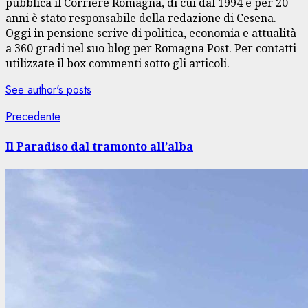
pubblica il Corriere Romagna, di cui dal 1994 e per 20
anni è stato responsabile della redazione di Cesena.
Oggi in pensione scrive di politica, economia e attualità
a 360 gradi nel suo blog per Romagna Post. Per contatti
utilizzate il box commenti sotto gli articoli.
See author's posts
Navigazione
Articolo
Precedente
precedente:
articolo
Il Paradiso dal tramonto all’alba