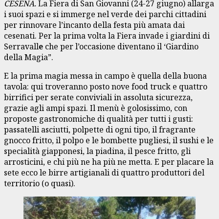
CESENA.
La Fiera di San Giovanni (24-27 giugno) allarga
i suoi spazi e si immerge nel verde dei parchi cittadini
per rinnovare l’incanto della festa più amata dai
cesenati. Per la prima volta la Fiera invade i giardini di
Serravall
e
che per l’occasione diventano il ‘Giardino
della Magia”.
E la prima magia messa in campo è quella della buona
tavola: qui troveranno posto nove food truck e quattro
birrifici per serate conviviali in assoluta sicurezza,
grazie agli ampi spazi. Il menù è golosissimo, con
proposte gastronomiche di qualità per tutti i gusti:
passatelli asciutti, polpette di ogni tipo, il fragrante
gnocco fritto, il polpo e le bombette pugliesi, il sushi e le
specialità giapponesi, la piadina, il pesce fritto, gli
arrosticini, e chi più ne ha più ne metta. E per placare la
sete ecco le birre artigianali di quattro produttori del
territorio (o quasi).