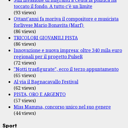
Sull'invasione di migranti a Ceuta la politica ha
toccato il fondo. A tutto c'è un limite
(93 views)
Ottant'anni fa moriva il compositore e musicista
forlivese Mario Bonavita (Marf)
(86 views)
TRICOLORI GIOVANILI PISTA
(86 views)
Innovazione e nuova impresa: oltre 340 mila euro
regionali per il progetto PulseR
(72 views)
"Notti trasfigurate", ecco il terzo appuntamento
(65 views)
Al via il Bagnacavallo Festival
(62 views)
PISTA, ORO E ARGENTO
(57 views)
Miss Mamma, concorso unico nel suo genere
(44 views)
Sport