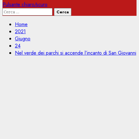
Pulsante chiaro/scuro
Ricerca
per:
Home
2021
Giugno
24
Nel verde dei parchi si accende l’incanto di San Giovanni