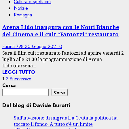
Cultura e spettacoli
Notizie
Romagna
Arena Lido inaugura con le Notti Bianche
del Cinema e il cult “Fantozzi” restaurato
Fucina 798
30 Giugno 2021
0
Sarà il film cult restaurato Fantozzi ad aprire venerdì 2
luglio alle 21.30 la programmazione di Arena
Lido (darsena...
LEGGI TUTTO
Paginazione
1
2
Successivo
Cerca
degli
Cerca
articoli
Dal blog di Davide Buratti
Sull’invasione di migranti a Ceuta la politica ha
toccato il fondo. A tutto c’è un limite