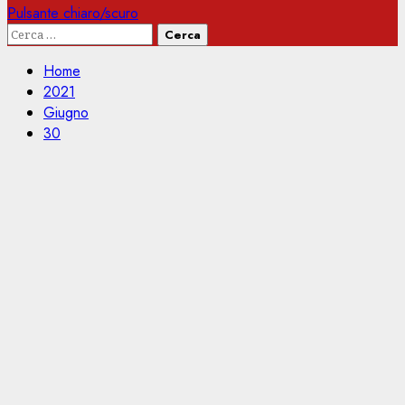
Pulsante chiaro/scuro
Ricerca
per:
Home
2021
Giugno
30