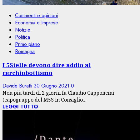
Commenti e opinioni
Economia e Imprese
Notizie
Politica
Primo piano
Romagna
I 5Stelle devono dire addio al
cerchiobottismo
Davide Buratti
30 Giugno 2021
0
Non più tardi di 2 giorni fa Claudio Capponcini
(capogruppo del M5S in Consiglio...
LEGGI TUTTO