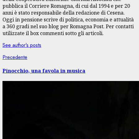
pubblica il Corriere Romagna, di cui dal 1994 e per 20
anni è stato responsabile della redazione di Cesena.
Oggi in pensione scrive di politica, economia e attualità
a 360 gradi nel suo blog per Romagna Post. Per contatti
utilizzate il box commenti sotto gli articoli.
See author's posts
Navigazione
Articolo
Precedente
precedente:
articolo
Pinocchio, una favola in musica