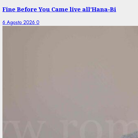
Fine Before You Came live all’Hana-Bi
6 Agosto 2026
0