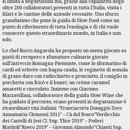
si limita a degustazioni ma, grazie alla capillarità degli
oltre 200 collaboratori presenti in tutta l’Italia, visita i
filari e le cantine delle aziende recensite. Uno sforzo
grandissimo che pone la guida di Slow Food come un
punto di riferimento di tutta l’enologia e di chi vuole
conoscere questo straordinario mondo, in Italia e non
solo.
Lo chef Rocco Angarola ha proposto un menu giocato su
piatti di recupero e sfumature culinarie giocate
sull’intreccio Romagna-Piemonte, come lo sformatino di
cardi ed erbette con bagna cauda, le reginette di semola
di grano duro con radicchietto e prosciutto, il coniglio in
porchetta con fricò e il bunet, un crème caramel
amaretti e cioccolato. Insieme con Giacomo
Mazzavillani, collaboratore della guida Slow Wine che
ha guidato il percorso, erano presenti in degustazione 6
straordinari vini italiani: “Franciacorta Dosaggio Zero
Annamaria Clementi 2011″ – Cà del Bosco”Verdicchio
dei Castelli di Jesi Cl. Sup. Ylice 2019″ – Poderi
Mattioli”Roero 2019″ – Giovanni Almondo”Chianti Sup.