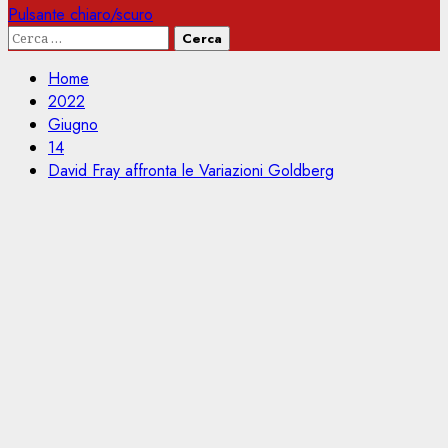
Pulsante chiaro/scuro
Ricerca
per:
Home
2022
Giugno
14
David Fray affronta le Variazioni Goldberg