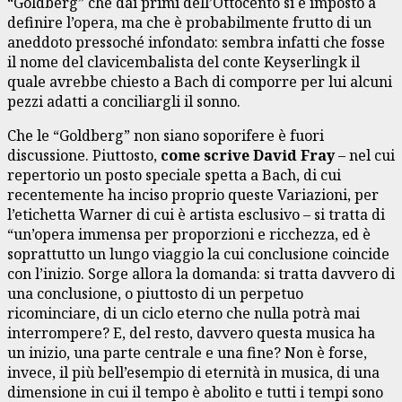
“Goldberg” che dai primi dell’Ottocento si è imposto a
definire l’opera, ma che è probabilmente frutto di un
aneddoto pressoché infondato: sembra infatti che fosse
il nome del clavicembalista del conte Keyserlingk il
quale avrebbe chiesto a Bach di comporre per lui alcuni
pezzi adatti a conciliargli il sonno.
Che le “Goldberg” non siano soporifere è fuori
discussione. Piuttosto,
come scrive David Fray
– nel cui
repertorio un posto speciale spetta a Bach, di cui
recentemente ha inciso proprio queste Variazioni, per
l’etichetta Warner di cui è artista esclusivo – si tratta di
“un’opera immensa per proporzioni e ricchezza, ed è
soprattutto un lungo viaggio la cui conclusione coincide
con l’inizio. Sorge allora la domanda: si tratta davvero di
una conclusione, o piuttosto di un perpetuo
ricominciare, di un ciclo eterno che nulla potrà mai
interrompere? E, del resto, davvero questa musica ha
un inizio, una parte centrale e una fine? Non è forse,
invece, il più bell’esempio di eternità in musica, di una
dimensione in cui il tempo è abolito e tutti i tempi sono