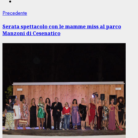
Navigazione
Articolo
Precedente
precedente:
articolo
Serata spettacolo con le mamme miss al parco
Manzoni di Cesenatico