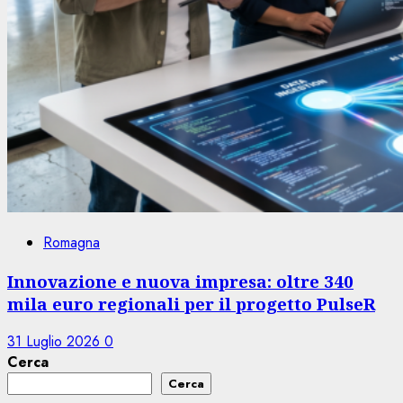
Romagna
Innovazione e nuova impresa: oltre 340
mila euro regionali per il progetto PulseR
31 Luglio 2026
0
Cerca
Cerca