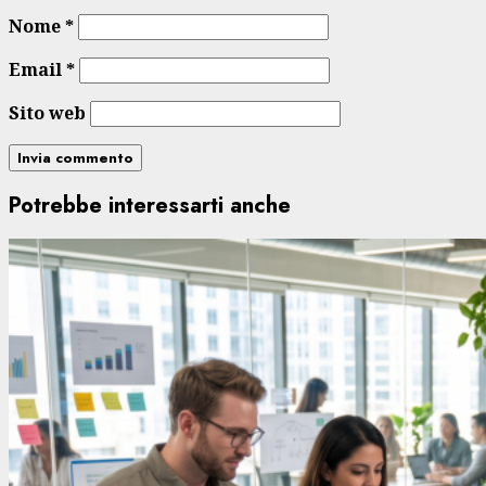
Nome
*
Email
*
Sito web
Potrebbe interessarti anche