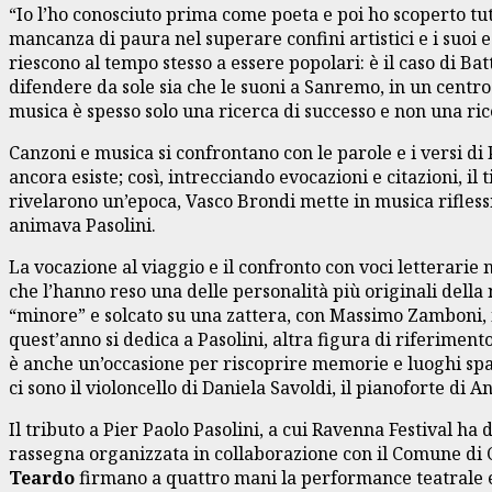
“Io l’ho conosciuto prima come poeta e poi ho scoperto tut
mancanza di paura nel superare confini artistici e i suoi 
riescono al tempo stesso a essere popolari: è il caso di Bat
difendere da sole sia che le suoni a Sanremo, in un centro 
musica è spesso solo una ricerca di successo e non una rice
Canzoni e musica si confrontano con le parole e i versi di 
ancora esiste; così, intrecciando evocazioni e citazioni, i
rivelarono un’epoca, Vasco Brondi mette in musica riflession
animava Pasolini.
La vocazione al viaggio e il confronto con voci letterar
che l’hanno reso una delle personalità più originali della
“minore” e solcato su una zattera, con Massimo Zamboni, i
quest’anno si dedica a Pasolini, altra figura di riferimen
è anche un’occasione per riscoprire memorie e luoghi spazza
ci sono il violoncello di Daniela Savoldi, il pianoforte di 
Il tributo a Pier Paolo Pasolini, a cui Ravenna Festival 
rassegna organizzata in collaborazione con il Comune di C
Teardo
firmano a quattro mani la performance teatrale