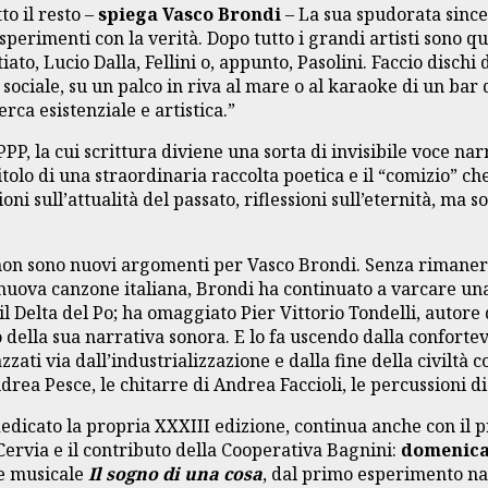
to il resto –
spiega Vasco Brondi
– La sua spudorata sinc
esperimenti con la verità. Dopo tutto i grandi artisti sono
tiato, Lucio Dalla, Fellini o, appunto, Pasolini. Faccio disch
sociale, su un palco in riva al mare o al karaoke di un bar d
rca esistenziale e artistica.”
PPP, la cui scrittura diviene una sorta di invisibile voce n
l titolo di una straordinaria raccolta poetica e il “comizio”
i sull’attualità del passato, riflessioni sull’eternità, ma s
ie non sono nuovi argomenti per Vasco Brondi. Senza rimane
 nuova canzone italiana, Brondi ha continuato a varcare una 
l Delta del Po; ha omaggiato Pier Vittorio Tondelli, autore
to della sua narrativa sonora. E lo fa uscendo dalla confor
ti via dall’industrializzazione e dalla fine della civiltà c
Andrea Pesce, le chitarre di Andrea Faccioli, le percussioni d
ha dedicato la propria XXXIII edizione, continua anche con 
ervia e il contributo della Cooperativa Bagnini:
domenica 
 e musicale
Il sogno di una cosa
, dal primo esperimento nar