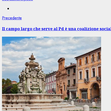
Navigazione
Articolo
Precedente
precedente:
articolo
Il campo largo che serve al Pd è una coalizione socia