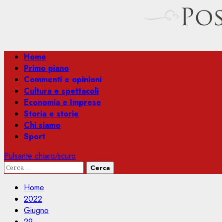
Menu
Home
principale
Primo piano
Commenti e opinioni
Cultura e spettacoli
Economia e Imprese
Storia e storie
Chi siamo
Sport
Pulsante chiaro/scuro
Ricerca
per:
Home
2022
Giugno
29