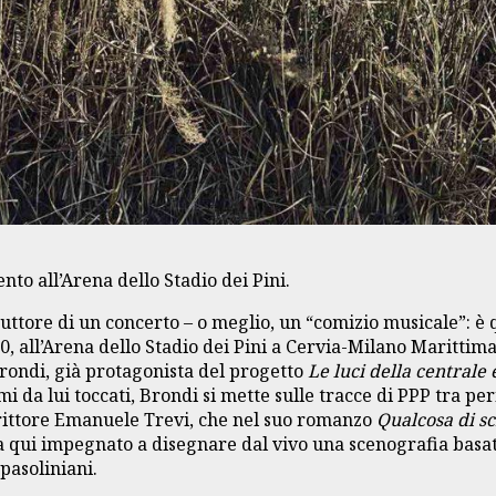
to all’Arena dello Stadio dei Pini.
duttore di un concerto – o meglio, un “comizio musicale”: è 
0, all’Arena dello Stadio dei Pini a Cervia-Milano Marittim
Brondi, già protagonista del progetto
Le luci della centrale 
i da lui toccati, Brondi si mette sulle tracce di PPP tra peri
rittore Emanuele Trevi, che nel suo romanzo
Qualcosa di sc
a qui impegnato a disegnare dal vivo una scenografia basat
 pasoliniani.