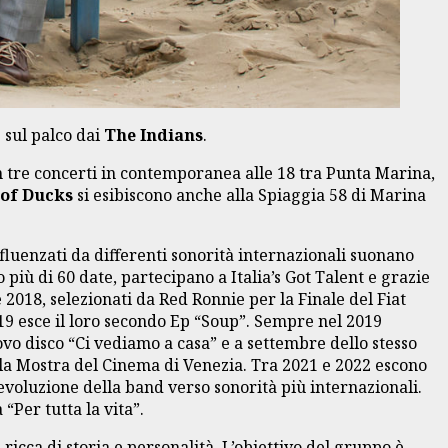
 sul palco dai
The Indians
.
en tre concerti in contemporanea alle 18 tra Punta Marina,
 of Ducks
si esibiscono anche alla Spiaggia 58 di Marina
fluenzati da differenti sonorità internazionali suonano
più di 60 date, partecipano a Italia’s Got Talent e grazie
018, selezionati da Red Ronnie per la Finale del Fiat
019 esce il loro secondo Ep “Soup”. Sempre nel 2019
ovo disco “Ci vediamo a casa” e a settembre dello stesso
la Mostra del Cinema di Venezia. Tra 2021 e 2022 escono
 evoluzione della band verso sonorità più internazionali.
“Per tutta la vita”.
icca di storia e personalità. L’obiettivo del gruppo è