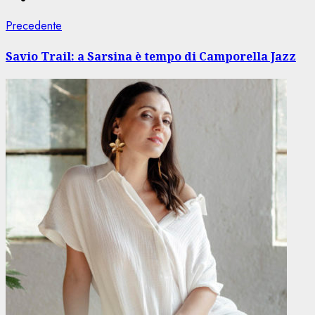
Navigazione
Articolo
Precedente
precedente:
articolo
Savio Trail: a Sarsina è tempo di Camporella Jazz