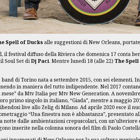
e Spell of Ducks
alle suggestioni di New Orleans, portate
l, il festival diffuso della Riviera che domenica 17 conta b
il Soul Set di
Dj Paci
. Mentre lunedì 18 (alle 22)
The Spell
band di Torino nata a settembre 2015, con sei elementi. In
ponendo in maniera del tutto indipendente. Nel 2017 contano 
l mese” da Mtv Italia per Mtv New Generation. A novembre 2
 loro primo singolo in italiano, “Giada”, mentre a maggio 2
bendosi live allo Zelig di Milano. Ad aprile 2020 esce il nu
tometraggio “Una finestra non è abbastanza”, presentato al
lla notte dalle ambientazioni crepuscolari, con un’ulteriore
no inserite nella colonna sonora del film di Paolo Costella 
iani innamorati di New Orleans per la sua cultura musicale r