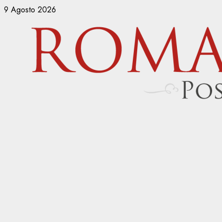
Vai
9 Agosto 2026
al
contenuto