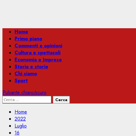
Menu
Home
principale
Primo piano
Commenti e opinioni
Cultura e spettacoli
Economia e Imprese
Storia e storie
Chi siamo
Sport
Pulsante chiaro/scuro
Ricerca
per:
Home
2022
Luglio
16