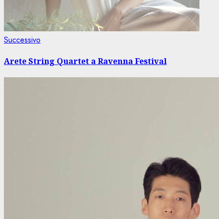
Articolo
Successivo
successivo:
Arete String Quartet a Ravenna Festival