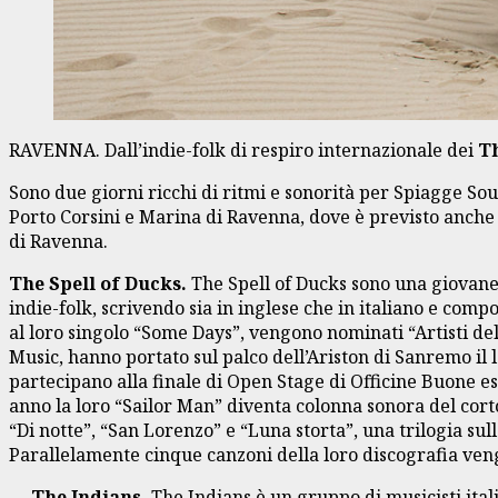
RAVENNA. Dall’indie-folk di respiro internazionale dei
Th
Sono due giorni ricchi di ritmi e sonorità per Spiagge Sou
Porto Corsini e Marina di Ravenna, dove è previsto anche 
di Ravenna.
The Spell of Ducks.
The Spell of Ducks sono una giovane 
indie-folk, scrivendo sia in inglese che in italiano e com
al loro singolo “Some Days”, vengono nominati “Artisti de
Music, hanno portato sul palco dell’Ariston di Sanremo il
partecipano alla finale di Open Stage di Officine Buone esi
anno la loro “Sailor Man” diventa colonna sonora del cor
“Di notte”, “San Lorenzo” e “Luna storta”, una trilogia su
Parallelamente cinque canzoni della loro discografia vengo
The Indians.
The Indians è un gruppo di musicisti ital