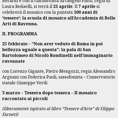
Berardi e con il clarinettista Arcangelo Pinto, regia di
Laura Redaelli, si terrà il
21 aprile
. Il
7 aprile
si
celebrerà il mosaico con la puntata
100 anni di
‘tessere’: la scuola di mosaico all’Accademia di Belle
Arti di Ravenna.
IL PROGRAMMA
25 febbraio
–
“Non aver veduto di Roma in poi
bellezza uguale a questa”: la pala di San
Bartolomeo di Nicolò Rondinelli nell’immaginario
ravennate
con Lorenzo Gigante, Pietro Mengozzi, regia Alessandro
Argnani con Federica Paoli, sassofonista – Conservatorio
statale Giuseppe Verdi
3 marzo
–
Tessera dopo tessera – Il mosaico
raccontato ai piccoli
(liberamente ispirato al libro “Tessere d’Arte” di Filippo
Farneti)