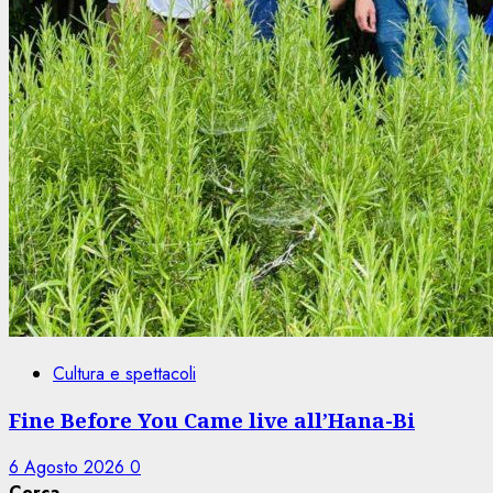
Cultura e spettacoli
Fine Before You Came live all’Hana-Bi
6 Agosto 2026
0
Cerca