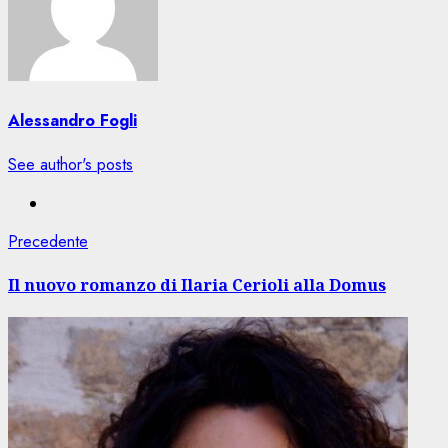
Alessandro Fogli
See author's posts
Navigazione
Articolo
Precedente
precedente:
articolo
Il nuovo romanzo di Ilaria Cerioli alla Domus