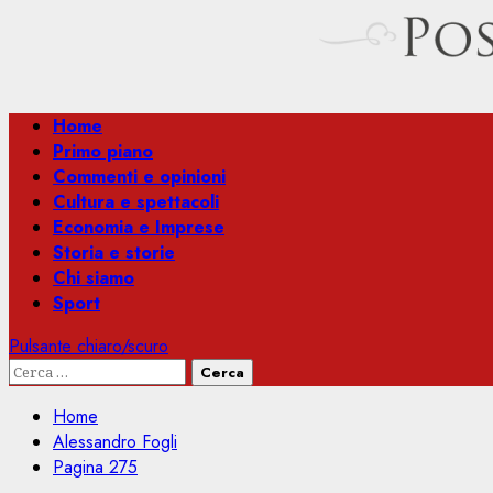
Menu
Home
principale
Primo piano
Commenti e opinioni
Cultura e spettacoli
Economia e Imprese
Storia e storie
Chi siamo
Sport
Pulsante chiaro/scuro
Ricerca
per:
Home
Alessandro Fogli
Pagina 275