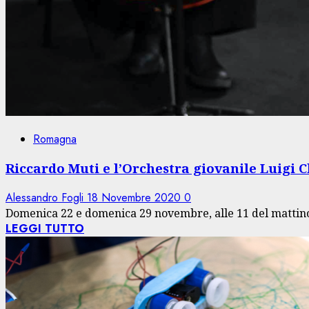
Romagna
Riccardo Muti e l’Orchestra giovanile Luigi 
Alessandro Fogli
18 Novembre 2020
0
Domenica 22 e domenica 29 novembre, alle 11 del mattino, 
LEGGI TUTTO