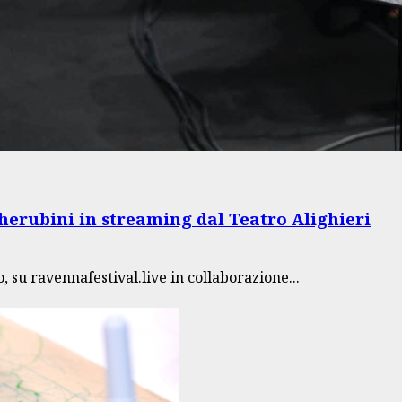
Cherubini in streaming dal Teatro Alighieri
su ravennafestival.live in collaborazione...