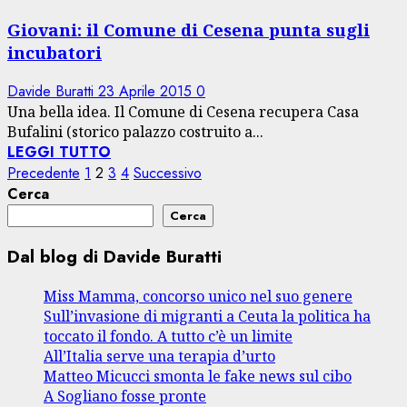
Giovani: il Comune di Cesena punta sugli
incubatori
Davide Buratti
23 Aprile 2015
0
Una bella idea. Il Comune di Cesena recupera Casa
Bufalini (storico palazzo costruito a...
LEGGI TUTTO
Paginazione
Precedente
1
2
3
4
Successivo
Cerca
degli
Cerca
articoli
Dal blog di Davide Buratti
Miss Mamma, concorso unico nel suo genere
Sull’invasione di migranti a Ceuta la politica ha
toccato il fondo. A tutto c’è un limite
All’Italia serve una terapia d’urto
Matteo Micucci smonta le fake news sul cibo
A Sogliano fosse pronte