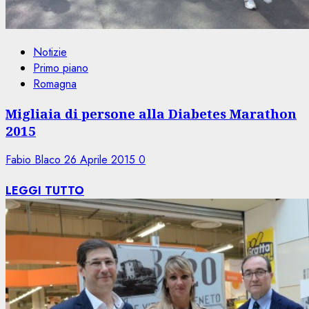
Notizie
Primo piano
Romagna
Migliaia di persone alla Diabetes Marathon
2015
Fabio Blaco
26 Aprile 2015
0
LEGGI TUTTO