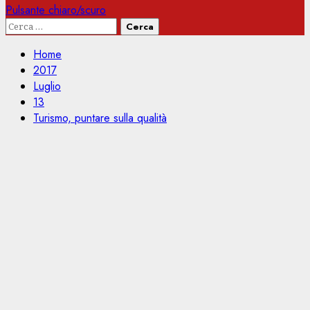
Pulsante chiaro/scuro
Ricerca
per:
Home
2017
Luglio
13
Turismo, puntare sulla qualità