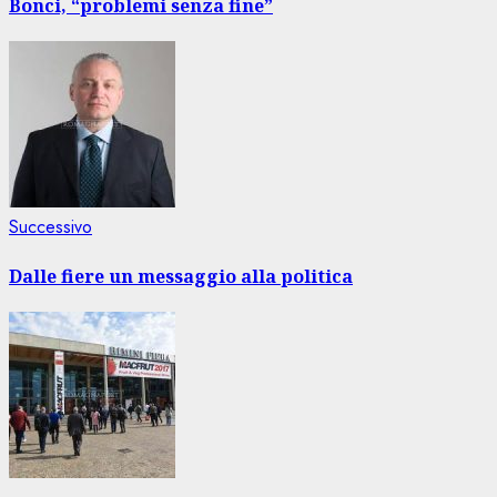
articolo
Bonci, “problemi senza fine”
Articolo
Successivo
successivo:
Dalle fiere un messaggio alla politica