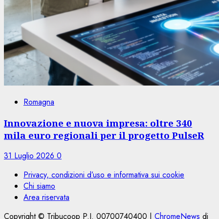
Romagna
Innovazione e nuova impresa: oltre 340
mila euro regionali per il progetto PulseR
31 Luglio 2026
0
Privacy, condizioni d’uso e informativa sui cookie
Chi siamo
Area riservata
Copyright © Tribucoop P.I. 00700740400
|
ChromeNews
di