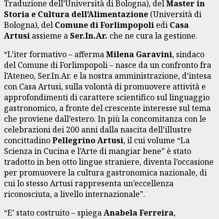
Traduzione dell’Università di Bologna), del
Master in
Storia e Cultura dell’Alimentazione
(Università di
Bologna), del
Comune di Forlimpopoli
edi
Casa
Artusi
assieme a
Ser.In.Ar.
che ne cura la gestione.
“L’iter formativo – afferma
Milena Garavini
, sindaco
del Comune di Forlimpopoli – nasce da un confronto fra
l’Ateneo, Ser.In.Ar. e la nostra amministrazione, d’intesa
con Casa Artusi, sulla volontà di promuovere attività e
approfondimenti di carattere scientifico sul linguaggio
gastronomico, a fronte del crescente interesse sul tema
che proviene dall’estero. In più la concomitanza con le
celebrazioni dei 200 anni dalla nascita dell’illustre
concittadino
Pellegrino Artusi
, il cui volume “La
Scienza in Cucina e l’Arte di mangiar bene” è stato
tradotto in ben otto lingue straniere, diventa l’occasione
per promuovere la cultura gastronomica nazionale, di
cui lo stesso Artusi rappresenta un’eccellenza
riconosciuta, a livello internazionale”.
“E’ stato costruito – spiega
Anabela Ferreira
,