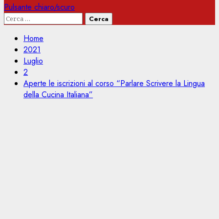
Pulsante chiaro/scuro
Ricerca
per:
Home
2021
Luglio
2
Aperte le iscrizioni al corso “Parlare Scrivere la Lingua
della Cucina Italiana”