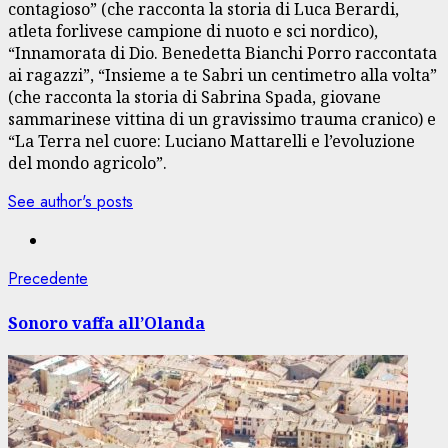
contagioso” (che racconta la storia di Luca Berardi,
atleta forlivese campione di nuoto e sci nordico),
“Innamorata di Dio. Benedetta Bianchi Porro raccontata
ai ragazzi”, “Insieme a te Sabri un centimetro alla volta”
(che racconta la storia di Sabrina Spada, giovane
sammarinese vittina di un gravissimo trauma cranico) e
“La Terra nel cuore: Luciano Mattarelli e l’evoluzione
del mondo agricolo”.
See author's posts
Navigazione
Articolo
Precedente
precedente:
articolo
Sonoro vaffa all’Olanda