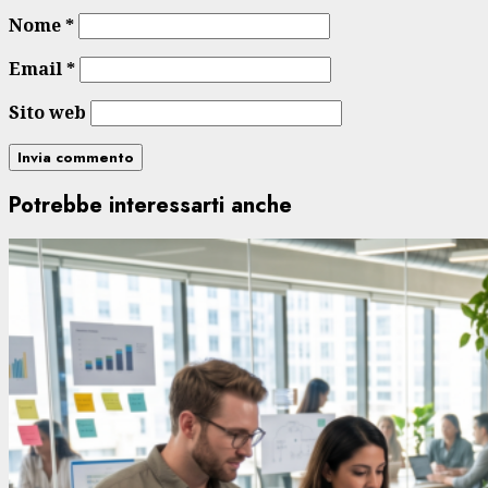
Nome
*
Email
*
Sito web
Potrebbe interessarti anche