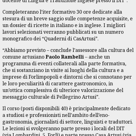
docente di Lingua e Traduzione Inglese presso il DIT”.
Completeranno l’iter formativo 30 ore dedicate alla
stesura di un breve saggio sulle competenze acquisite, e
un dossier di ricette in italiano e in inglese. I migliori
lavori selezionati verranno pubblicati su un numero
monografico dei “Quaderni di CasArtusi”.
“Abbiamo previsto – conclude l’assessore alla cultura del
comune artusiano
Paolo
Rambelli
– anche un
programma di eventi collaterali alla parte formativa,
che si sostanziano in visite ai luoghi della cultura e a
imprese di Forlimpopoli e dintorni che si connotano per
le loro peculiarità di carattere gastronomico, in
un’ottica complessiva di ulteriore valorizzazione del
messaggio culturale di Pellegrino Artusi”.
Il corso (posti disponibili 40) è principalmente dedicato
a studiosi e professionisti nell’ambito dell’eno-
gastronomia, giornalisti di settore, linguisti e traduttori.
Le lezioni si svolgeranno parte presso i locali del DIT
(via Lombardini, 5, Forlì) e parte presso Casa Artusi (via