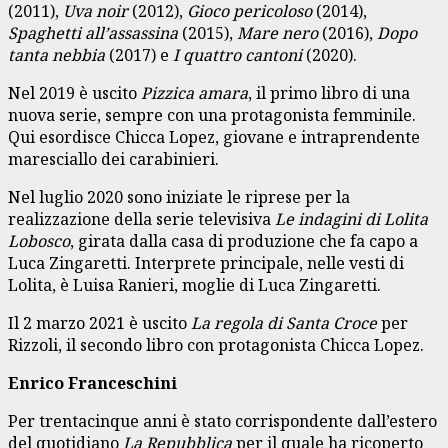
(2011),
Uva noir
(2012),
Gioco pericoloso
(2014),
Spaghetti all’assassina
(2015),
Mare nero
(2016),
Dopo
tanta nebbia
(2017) e
I quattro cantoni
(2020).
Nel 2019 è uscito
Pizzica amara
, il primo libro di una
nuova serie, sempre con una protagonista femminile.
Qui esordisce Chicca Lopez, giovane e intraprendente
maresciallo dei carabinieri.
Nel luglio 2020 sono iniziate le riprese per la
realizzazione della serie televisiva
Le indagini di Lolita
Lobosco
, girata dalla casa di produzione che fa capo a
Luca Zingaretti. Interprete principale, nelle vesti di
Lolita, è Luisa Ranieri, moglie di Luca Zingaretti.
Il 2 marzo 2021 è uscito
La regola di Santa Croce
per
Rizzoli, il secondo libro con protagonista Chicca Lopez.
Enrico Franceschini
Per trentacinque anni è stato corrispondente dall’estero
del quotidiano
La Repubblica
per il quale ha ricoperto