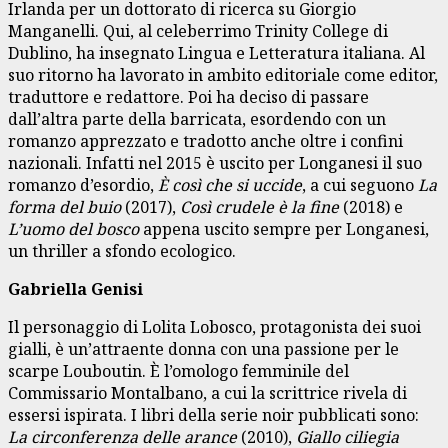
Irlanda per un dottorato di ricerca su Giorgio
Manganelli. Qui, al celeberrimo Trinity College di
Dublino, ha insegnato Lingua e Letteratura italiana. Al
suo ritorno ha lavorato in ambito editoriale come editor,
traduttore e redattore. Poi ha deciso di passare
dall’altra parte della barricata, esordendo con un
romanzo apprezzato e tradotto anche oltre i confini
nazionali. Infatti nel 2015 è uscito per Longanesi il suo
romanzo d’esordio,
È così che si uccide
, a cui seguono
La
forma del buio
(2017),
Così crudele è la fine
(2018) e
L’uomo del bosco
appena uscito sempre per Longanesi,
un thriller a sfondo ecologico.
Gabriella Genisi
Il personaggio di Lolita Lobosco, protagonista dei suoi
gialli, è un’attraente donna con una passione per le
scarpe Louboutin. È l’omologo femminile del
Commissario Montalbano, a cui la scrittrice rivela di
essersi ispirata. I libri della serie noir pubblicati sono:
La circonferenza delle arance
(2010),
Giallo ciliegia