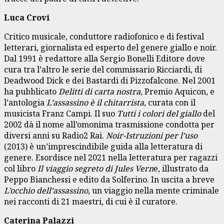
Luca Crovi
Critico musicale, conduttore radiofonico e di festival
letterari, giornalista ed esperto del genere giallo e noir.
Dal 1991 è redattore alla Sergio Bonelli Editore dove
cura tra l’altro le serie del commissario Ricciardi, di
Deadwood Dick e dei Bastardi di Pizzofalcone. Nel 2001
ha pubblicato
Delitti di carta nostra
, Premio Aquicon, e
l’antologia
L’assassino è il chitarrista
, curata con il
musicista Franz Campi. Il suo
Tutti i colori del giallo
del
2002 dà il nome all’omonima trasmissione condotta per
diversi anni su Radio2 Rai.
Noir-Istruzioni per l’uso
(2013) è un’imprescindibile guida alla letteratura di
genere. Esordisce nel 2021 nella letteratura per ragazzi
col libro
Il viaggio segreto di Jules Vern
e, illustrato da
Peppo Bianchessi e edito da Solferino. In uscita a breve
L’occhio dell’assassino
, un viaggio nella mente criminale
nei racconti di 21 maestri, di cui è il curatore.
Caterina Palazzi