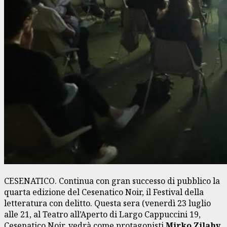
CESENATICO. Continua con gran successo di pubblico la
quarta edizione del Cesenatico Noir, il Festival della
letteratura con delitto. Questa sera (venerdì 23 luglio
alle 21, al Teatro all’Aperto di Largo Cappuccini 19,
Cesenatico Noir, vedrà come protagonisti
Mirko Zilahy,