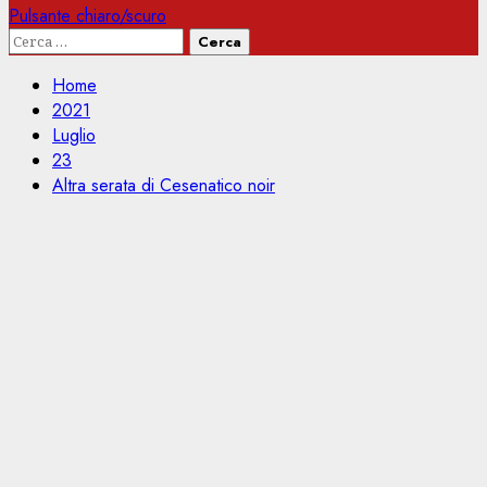
Pulsante chiaro/scuro
Ricerca
per:
Home
2021
Luglio
23
Altra serata di Cesenatico noir